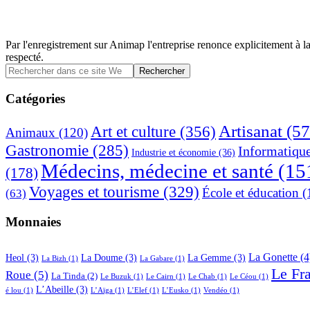
Par l'enregistrement sur Animap l'entreprise renonce explicitement à la
respecté.
Barre
Rechercher
dans
latérale
ce
Catégories
principale
site
Web
Artisanat
(57
Art et culture
(356)
Animaux
(120)
Gastronomie
(285)
Informatiqu
Industrie et économie
(36)
Médecins, médecine et santé
(15
(178)
Voyages et tourisme
(329)
École et éducation
(
(63)
Monnaies
La Gonette
(4
Heol
(3)
La Doume
(3)
La Gemme
(3)
La Bizh
(1)
La Gabare
(1)
Le Fr
Roue
(5)
La Tinda
(2)
Le Buzuk
(1)
Le Cairn
(1)
Le Chab
(1)
Le Céou
(1)
L’Abeille
(3)
é lou
(1)
L’Aïga
(1)
L’Elef
(1)
L’Eusko
(1)
Vendéo
(1)