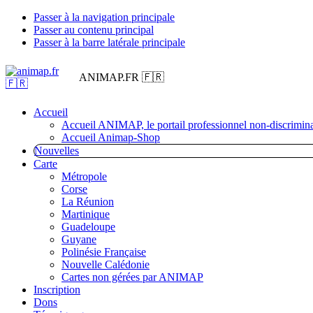
Passer à la navigation principale
Passer au contenu principal
Passer à la barre latérale principale
ANIMAP.FR 🇫🇷
Accueil
Accueil ANIMAP, le portail professionnel non-discrimina
Accueil Animap-Shop
Nouvelles
Carte
Métropole
Corse
La Réunion
Martinique
Guadeloupe
Guyane
Polinésie Française
Nouvelle Calédonie
Cartes non gérées par ANIMAP
Inscription
Dons