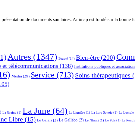
 présentation de documents sanitaires. Animap est fondé sur la bonne foi
Autres
(1347)
Comm
1)
Bien-être
(200)
Beauté
(14)
e et télécommunications
(138)
Institutions publiques et association
16)
Service
(713)
Soins thérapeutiques
(
Média
(29)
105)
La June
(64)
)
La Graine
(1)
La Lignière
(1)
La livre Savoie
(1)
La Luciole
anc Libre
(15)
Le Galléco
(3)
Le Galais
(2)
Le Nissart
(1)
Le Pois
(1)
Le Renoi