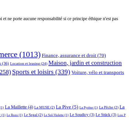
 et ne porte aucune responsabilité si ce principe éthique n'est pas
erce
(1013)
Finance, assurance et droit
(70)
Maison, jardin et construction
s
(36)
Location et leasing
(24)
Sports et loisirs
(339)
258)
Voiture, vélo et transports
La Pive
(5)
La
La Maillette
(4)
La MUSE
(2)
La Pêche
(2)
(1)
La Pyrène
(1)
Le Soudicy
(3)
Le Stück
(3)
Le Segal
(2)
r
(1)
Le Rozo
(1)
Le Sol-Violette
(1)
Lou P