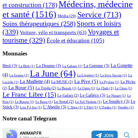
Médecins, médecine
et construction
(178)
et santé
(1516)
Service
(713)
Média
(29)
Sports et loisirs
Soins thérapeutiques
(258)
(339)
Voyages et
Voiture, vélo et transports
(63)
tourisme
(329)
École et éducation
(105)
Monnaies
La Gonette
Heol
(3)
La Doume
(3)
La Gemme
(3)
La Bizh
(1)
La Gabare
(1)
La June
(64)
(4)
La Graine
(1)
La Lignière
(1)
La livre Savoie
(1)
La
La Pive
(5)
La Maillette
(4)
La MUSE
(2)
La Pêche
Luciole
(1)
La Pyrène
(1)
La Roue
(5)
(2)
La Tinda
(2)
Le Buzuk
(1)
Le Cairn
(1)
Le Chab
(1)
Le Céou
(1)
Le Franc Libre
(15)
Le Galléco
(3)
Le Galais
(2)
Le Nissart
(1)
Le
Le Soudicy
(3)
Le
Le Segal
(2)
Pois
(1)
Le Renoir
(1)
Le Rozo
(1)
Le Sol-Violette
(1)
Stück
(3)
L’Abeille
(3)
Lou P é lou
(1)
L’Aïga
(1)
L’Elef
(1)
L’Eusko
(1)
Vendéo
(1)
Notre canal Telegram