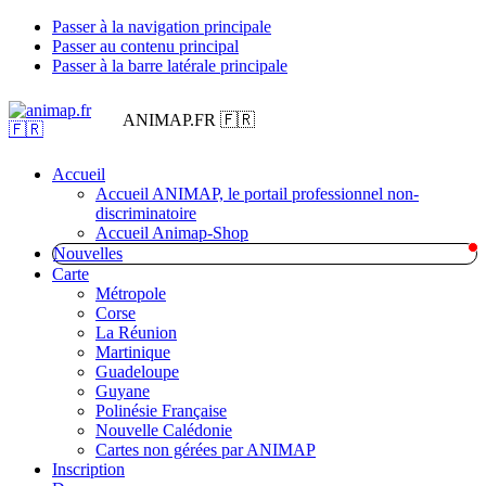
Passer à la navigation principale
Passer au contenu principal
Passer à la barre latérale principale
ANIMAP.FR 🇫🇷
Accueil
Accueil ANIMAP, le portail professionnel non-
discriminatoire
Accueil Animap-Shop
Nouvelles
Carte
Métropole
Corse
La Réunion
Martinique
Guadeloupe
Guyane
Polinésie Française
Nouvelle Calédonie
Cartes non gérées par ANIMAP
Inscription