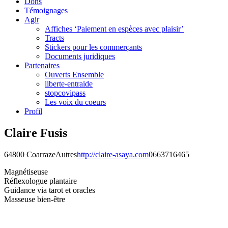
Dons
Témoignages
Agir
Affiches ‘Paiement en espèces avec plaisir’
Tracts
Stickers pour les commerçants
Documents juridiques
Partenaires
Ouverts Ensemble
liberte-entraide
stopcovipass
Les voix du coeurs
Profil
Claire Fusis
64800 Coarraze
Autres
http://claire-asaya.com
0663716465
Magnétiseuse
Réflexologue plantaire
Guidance via tarot et oracles
Masseuse bien-être