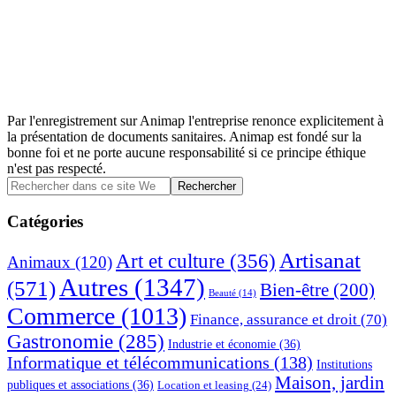
Par l'enregistrement sur Animap l'entreprise renonce explicitement à
la présentation de documents sanitaires. Animap est fondé sur la
bonne foi et ne porte aucune responsabilité si ce principe éthique
n'est pas respecté.
Barre
Rechercher
dans
latérale
ce
Catégories
principale
site
Web
Artisanat
Art et culture
(356)
Animaux
(120)
Autres
(1347)
(571)
Bien-être
(200)
Beauté
(14)
Commerce
(1013)
Finance, assurance et droit
(70)
Gastronomie
(285)
Industrie et économie
(36)
Informatique et télécommunications
(138)
Institutions
Maison, jardin
publiques et associations
(36)
Location et leasing
(24)