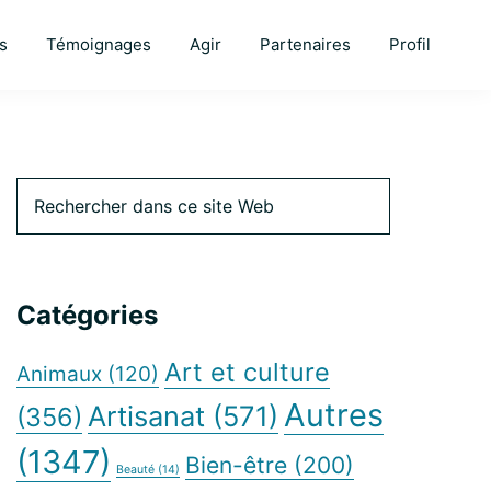
s
Témoignages
Agir
Partenaires
Profil
Barre
Rechercher
dans
ce
latérale
site
Web
Catégories
principale
Art et culture
Animaux
(120)
Autres
Artisanat
(571)
(356)
(1347)
Bien-être
(200)
Beauté
(14)