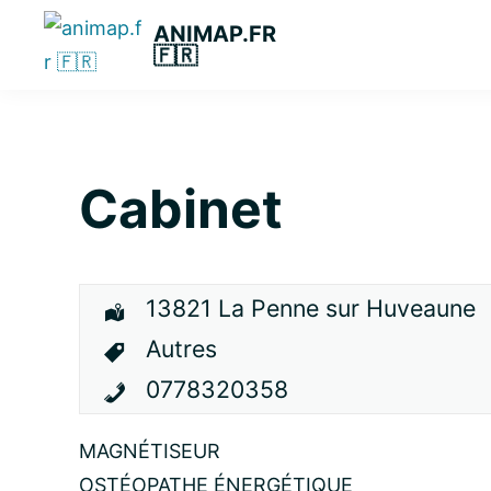
Passer
Passer
Passer
ANIMAP.FR
à
au
à
🇫🇷
la
contenu
la
navigation
principal
barre
principale
latérale
principale
Cabinet
13821 La Penne sur Huveaune
Autres
0778320358
MAGNÉTISEUR
OSTÉOPATHE ÉNERGÉTIQUE