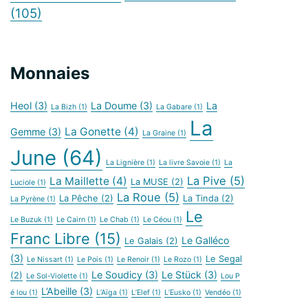
(105)
Monnaies
Heol
(3)
La Doume
(3)
La
La Bizh
(1)
La Gabare
(1)
La
La Gonette
(4)
Gemme
(3)
La Graine
(1)
June
(64)
La Lignière
(1)
La livre Savoie
(1)
La
La Pive
(5)
La Maillette
(4)
La MUSE
(2)
Luciole
(1)
La Roue
(5)
La Pêche
(2)
La Tinda
(2)
La Pyrène
(1)
Le
Le Buzuk
(1)
Le Cairn
(1)
Le Chab
(1)
Le Céou
(1)
Franc Libre
(15)
Le Galléco
Le Galais
(2)
(3)
Le Segal
Le Nissart
(1)
Le Pois
(1)
Le Renoir
(1)
Le Rozo
(1)
Le Soudicy
(3)
Le Stück
(3)
(2)
Le Sol-Violette
(1)
Lou P
L’Abeille
(3)
é lou
(1)
L’Aïga
(1)
L’Elef
(1)
L’Eusko
(1)
Vendéo
(1)