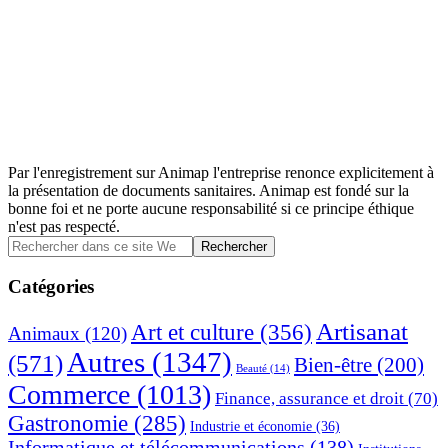
Par l'enregistrement sur Animap l'entreprise renonce explicitement à
la présentation de documents sanitaires. Animap est fondé sur la
bonne foi et ne porte aucune responsabilité si ce principe éthique
n'est pas respecté.
Barre
Rechercher
dans
latérale
ce
Catégories
principale
site
Web
Artisanat
Art et culture
(356)
Animaux
(120)
Autres
(1347)
(571)
Bien-être
(200)
Beauté
(14)
Commerce
(1013)
Finance, assurance et droit
(70)
Gastronomie
(285)
Industrie et économie
(36)
Informatique et télécommunications
(138)