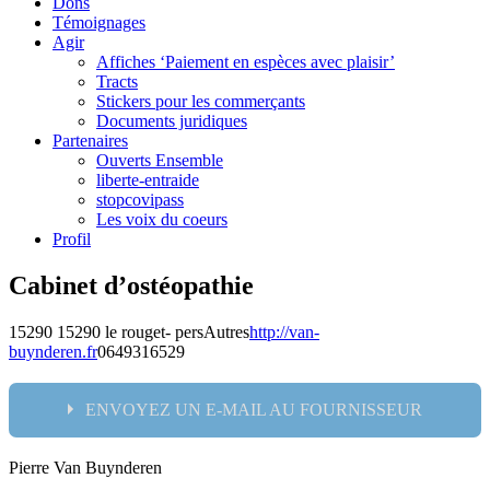
Dons
Témoignages
Agir
Affiches ‘Paiement en espèces avec plaisir’
Tracts
Stickers pour les commerçants
Documents juridiques
Partenaires
Ouverts Ensemble
liberte-entraide
stopcovipass
Les voix du coeurs
Profil
Cabinet d’ostéopathie
15290 15290 le rouget- pers
Autres
http://van-
buynderen.fr
0649316529
ENVOYEZ UN E-MAIL AU FOURNISSEUR
Pierre Van Buynderen
Nom: