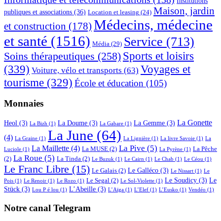
Institutions
Maison, jardin
publiques et associations
(36)
Location et leasing
(24)
Médecins, médecine
et construction
(178)
et santé
(1516)
Service
(713)
Média
(29)
Sports et loisirs
Soins thérapeutiques
(258)
(339)
Voyages et
Voiture, vélo et transports
(63)
tourisme
(329)
École et éducation
(105)
Monnaies
La Gonette
Heol
(3)
La Doume
(3)
La Gemme
(3)
La Bizh
(1)
La Gabare
(1)
La June
(64)
(4)
La Graine
(1)
La Lignière
(1)
La livre Savoie
(1)
La
La Pive
(5)
La Maillette
(4)
La MUSE
(2)
La Pêche
Luciole
(1)
La Pyrène
(1)
La Roue
(5)
(2)
La Tinda
(2)
Le Buzuk
(1)
Le Cairn
(1)
Le Chab
(1)
Le Céou
(1)
Le Franc Libre
(15)
Le Galléco
(3)
Le Galais
(2)
Le Nissart
(1)
Le
Le Soudicy
(3)
Le
Le Segal
(2)
Pois
(1)
Le Renoir
(1)
Le Rozo
(1)
Le Sol-Violette
(1)
Stück
(3)
L’Abeille
(3)
Lou P é lou
(1)
L’Aïga
(1)
L’Elef
(1)
L’Eusko
(1)
Vendéo
(1)
Notre canal Telegram