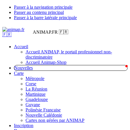
Passer à la navigation principale
Passer au contenu principal
Passer à la barre latérale principale
ANIMAP.FR 🇫🇷
Accueil
Accueil ANIMAP, le portail professionnel non-
discriminatoire
Accueil Animap-Shop
Nouvelles
Carte
Métropole
Corse
La Réunion
Martinique
Guadeloupe
Guyane
Polinésie Française
Nouvelle Calédonie
Cartes non gérées par ANIMAP
Inscription