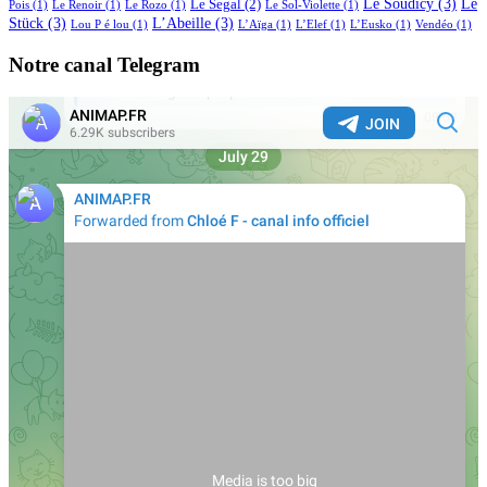
Le Soudicy
(3)
Le
Le Segal
(2)
Pois
(1)
Le Renoir
(1)
Le Rozo
(1)
Le Sol-Violette
(1)
Stück
(3)
L’Abeille
(3)
Lou P é lou
(1)
L’Aïga
(1)
L’Elef
(1)
L’Eusko
(1)
Vendéo
(1)
Notre canal Telegram