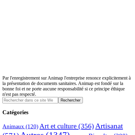
Par l'enregistrement sur Animap l'entreprise renonce explicitement à
la présentation de documents sanitaires. Animap est fondé sur la
bonne foi et ne porte aucune responsabilité si ce principe éthique
n'est pas respecté.
Barre
Rechercher
dans
latérale
ce
Catégories
principale
site
Web
Artisanat
Art et culture
(356)
Animaux
(120)
Autres
(1347)