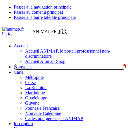
Passer à la navigation principale
Passer au contenu principal
Passer à la barre latérale principale
ANIMAP.FR 🇫🇷
Accueil
Accueil ANIMAP, le portail professionnel non-
discriminatoire
Accueil Animap-Shop
Nouvelles
Carte
Métropole
Corse
La Réunion
Martinique
Guadeloupe
Guyane
Polinésie Française
Nouvelle Calédonie
Cartes non gérées par ANIMAP
Inscription