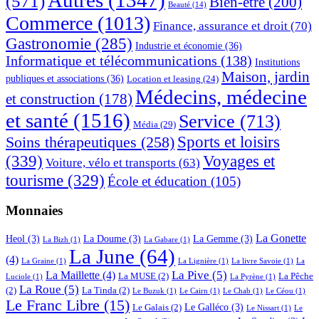
(571)
Bien-être
(200)
Beauté
(14)
Commerce
(1013)
Finance, assurance et droit
(70)
Gastronomie
(285)
Industrie et économie
(36)
Informatique et télécommunications
(138)
Institutions
Maison, jardin
publiques et associations
(36)
Location et leasing
(24)
Médecins, médecine
et construction
(178)
et santé
(1516)
Service
(713)
Média
(29)
Sports et loisirs
Soins thérapeutiques
(258)
(339)
Voyages et
Voiture, vélo et transports
(63)
tourisme
(329)
École et éducation
(105)
Monnaies
La Gonette
Heol
(3)
La Doume
(3)
La Gemme
(3)
La Bizh
(1)
La Gabare
(1)
La June
(64)
(4)
La Graine
(1)
La Lignière
(1)
La livre Savoie
(1)
La
La Pive
(5)
La Maillette
(4)
La MUSE
(2)
La Pêche
Luciole
(1)
La Pyrène
(1)
La Roue
(5)
(2)
La Tinda
(2)
Le Buzuk
(1)
Le Cairn
(1)
Le Chab
(1)
Le Céou
(1)
Le Franc Libre
(15)
Le Galléco
(3)
Le Galais
(2)
Le Nissart
(1)
Le