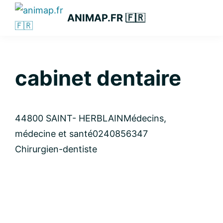
Passer
Passer
Passer
ANIMAP.FR 🇫🇷
à
au
à
la
contenu
la
navigation
principal
barre
principale
latérale
cabinet dentaire
principale
44800 SAINT- HERBLAIN
Médecins,
médecine et santé
0240856347
Chirurgien-dentiste