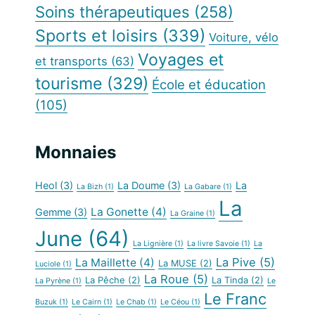
Soins thérapeutiques
(258)
Sports et loisirs
(339)
Voiture, vélo
Voyages et
et transports
(63)
tourisme
(329)
École et éducation
(105)
Monnaies
Heol
(3)
La Doume
(3)
La
La Bizh
(1)
La Gabare
(1)
La
La Gonette
(4)
Gemme
(3)
La Graine
(1)
June
(64)
La Lignière
(1)
La livre Savoie
(1)
La
La Pive
(5)
La Maillette
(4)
La MUSE
(2)
Luciole
(1)
La Roue
(5)
La Pêche
(2)
La Tinda
(2)
La Pyrène
(1)
Le
Le Franc
Buzuk
(1)
Le Cairn
(1)
Le Chab
(1)
Le Céou
(1)