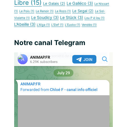
Libre
(15)
Le Galléco
(3)
Le Galais
(2)
Le Nissart
Le Segal
(2)
(1)
Le Pois
(1)
Le Renoir
(1)
Le Rozo
(1)
Le Sol-
Le Soudicy
(3)
Le Stück
(3)
Violette
(1)
Lou P é lou
(1)
L’Abeille
(3)
L’Aïga
(1)
L’Elef
(1)
L’Eusko
(1)
Vendéo
(1)
Notre canal Telegram