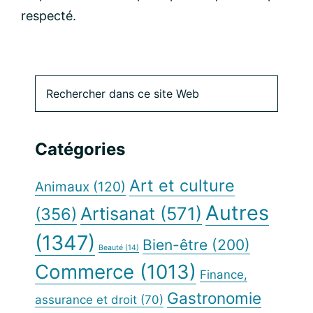
respecté.
Barre
Rechercher
dans
latérale
ce
site
principale
Catégories
Web
Art et culture
Animaux
(120)
Autres
Artisanat
(571)
(356)
(1347)
Bien-être
(200)
Beauté
(14)
Commerce
(1013)
Finance,
Gastronomie
assurance et droit
(70)