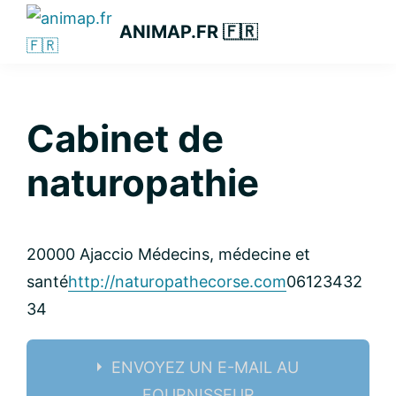
Passer
Passer
Passer
ANIMAP.FR 🇫🇷
à
au
à
la
contenu
la
navigation
principal
barre
principale
latérale
Cabinet de
principale
naturopathie
20000 Ajaccio
Médecins, médecine et
santé
http://naturopathecorse.com
06123432
34
ENVOYEZ UN E-MAIL AU
FOURNISSEUR