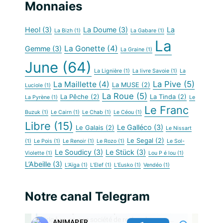
Monnaies
Heol
(3)
La Doume
(3)
La
La Bizh
(1)
La Gabare
(1)
La
La Gonette
(4)
Gemme
(3)
La Graine
(1)
June
(64)
La Lignière
(1)
La livre Savoie
(1)
La
La Pive
(5)
La Maillette
(4)
La MUSE
(2)
Luciole
(1)
La Roue
(5)
La Pêche
(2)
La Tinda
(2)
La Pyrène
(1)
Le
Le Franc
Buzuk
(1)
Le Cairn
(1)
Le Chab
(1)
Le Céou
(1)
Libre
(15)
Le Galléco
(3)
Le Galais
(2)
Le Nissart
Le Segal
(2)
(1)
Le Pois
(1)
Le Renoir
(1)
Le Rozo
(1)
Le Sol-
Le Soudicy
(3)
Le Stück
(3)
Violette
(1)
Lou P é lou
(1)
L’Abeille
(3)
L’Aïga
(1)
L’Elef
(1)
L’Eusko
(1)
Vendéo
(1)
Notre canal Telegram