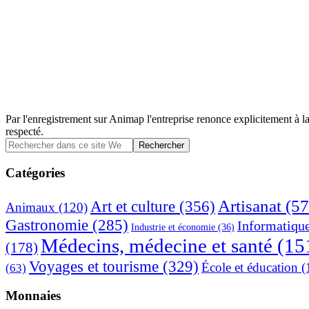
Par l'enregistrement sur Animap l'entreprise renonce explicitement à la
respecté.
Barre
Rechercher
dans
latérale
ce
Catégories
principale
site
Web
Artisanat
(57
Art et culture
(356)
Animaux
(120)
Gastronomie
(285)
Informatiqu
Industrie et économie
(36)
Médecins, médecine et santé
(15
(178)
Voyages et tourisme
(329)
École et éducation
(
(63)
Monnaies