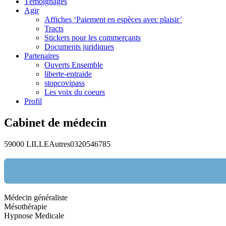
Témoignages
Agir
Affiches ‘Paiement en espèces avec plaisir’
Tracts
Stickers pour les commerçants
Documents juridiques
Partenaires
Ouverts Ensemble
liberte-entraide
stopcovipass
Les voix du coeurs
Profil
Cabinet de médecin
59000 LILLE
Autres
0320546785
Médecin généraliste
Nom:
Mésothérapie
Hypnose Medicale
email: