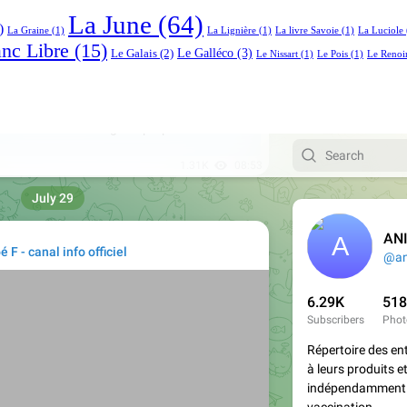
La June
(64)
)
La Graine
(1)
La Lignière
(1)
La livre Savoie
(1)
La Luciole
anc Libre
(15)
Le Galléco
(3)
Le Galais
(2)
Le Nissart
(1)
Le Pois
(1)
Le Renoi