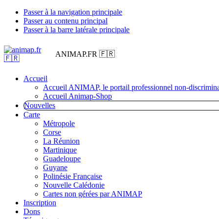
Passer à la navigation principale
Passer au contenu principal
Passer à la barre latérale principale
ANIMAP.FR 🇫🇷
Accueil
Accueil ANIMAP, le portail professionnel non-discrimina
Accueil Animap-Shop
Nouvelles
Carte
Métropole
Corse
La Réunion
Martinique
Guadeloupe
Guyane
Polinésie Française
Nouvelle Calédonie
Cartes non gérées par ANIMAP
Inscription
Dons