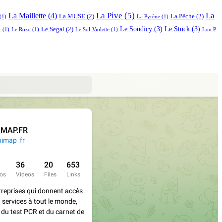
La Pive
(5)
La
La Maillette
(4)
La MUSE
(2)
La Pêche
(2)
(1)
La Pyrène
(1)
Le Soudicy
(3)
Le Stück
(3)
Le Segal
(2)
r
(1)
Le Rozo
(1)
Le Sol-Violette
(1)
Lou P