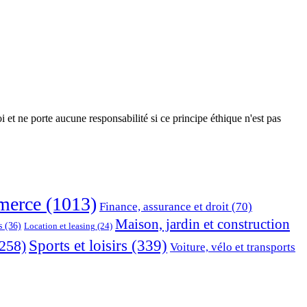
 et ne porte aucune responsabilité si ce principe éthique n'est pas
erce
(1013)
Finance, assurance et droit
(70)
Maison, jardin et construction
s
(36)
Location et leasing
(24)
Sports et loisirs
(339)
258)
Voiture, vélo et transports