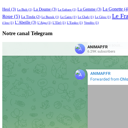
La Gonette
(4
Heol
(3)
La Doume
(3)
La Gemme
(3)
La Bizh
(1)
La Gabare
(1)
Le Fr
Roue
(5)
La Tinda
(2)
Le Buzuk
(1)
Le Cairn
(1)
Le Chab
(1)
Le Céou
(1)
L’Abeille
(3)
é lou
(1)
L’Aïga
(1)
L’Elef
(1)
L’Eusko
(1)
Vendéo
(1)
Notre canal Telegram