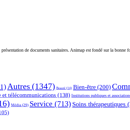
 présentation de documents sanitaires. Animap est fondé sur la bonne foi
Autres
(1347)
Comm
1)
Bien-être
(200)
Beauté
(14)
e et télécommunications
(138)
Institutions publiques et association
16)
Service
(713)
Soins thérapeutiques
(
Média
(29)
105)