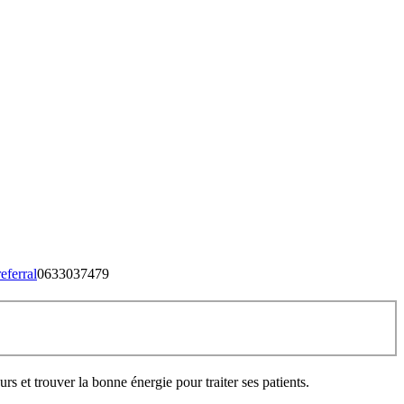
eferral
0633037479
s et trouver la bonne énergie pour traiter ses patients.