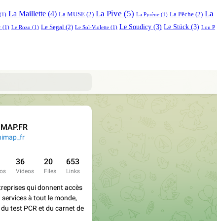
La Pive
(5)
La
La Maillette
(4)
La MUSE
(2)
La Pêche
(2)
(1)
La Pyrène
(1)
Le Soudicy
(3)
Le Stück
(3)
Le Segal
(2)
r
(1)
Le Rozo
(1)
Le Sol-Violette
(1)
Lou P