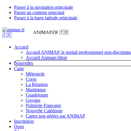
Passer à la navigation principale
Passer au contenu principal
Passer à la barre latérale principale
ANIMAP.FR 🇫🇷
Accueil
Accueil ANIMAP, le portail professionnel non-discrimina
Accueil Animap-Shop
Nouvelles
Carte
Métropole
Corse
La Réunion
Martinique
Guadeloupe
Guyane
Polinésie Française
Nouvelle Calédonie
Cartes non gérées par ANIMAP
Inscription
Dons