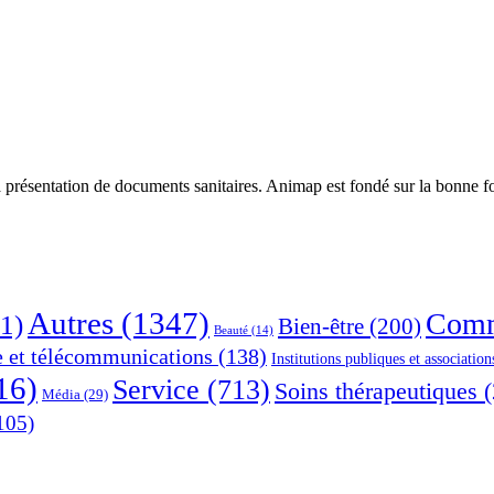
 présentation de documents sanitaires. Animap est fondé sur la bonne foi
Autres
(1347)
Comm
1)
Bien-être
(200)
Beauté
(14)
e et télécommunications
(138)
Institutions publiques et association
16)
Service
(713)
Soins thérapeutiques
(
Média
(29)
105)