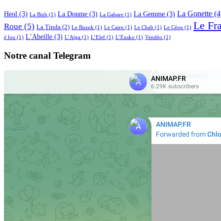
La Gonette
(4
Heol
(3)
La Doume
(3)
La Gemme
(3)
La Bizh
(1)
La Gabare
(1)
Le Fr
Roue
(5)
La Tinda
(2)
Le Buzuk
(1)
Le Cairn
(1)
Le Chab
(1)
Le Céou
(1)
L’Abeille
(3)
é lou
(1)
L’Aïga
(1)
L’Elef
(1)
L’Eusko
(1)
Vendéo
(1)
Notre canal Telegram