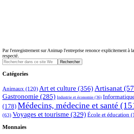
Par l'enregistrement sur Animap l'entreprise renonce explicitement à la
respecté.
Barre
Rechercher
dans
latérale
ce
Catégories
principale
site
Web
Artisanat
(57
Art et culture
(356)
Animaux
(120)
Gastronomie
(285)
Informatiqu
Industrie et économie
(36)
Médecins, médecine et santé
(15
(178)
Voyages et tourisme
(329)
École et éducation
(
(63)
Monnaies