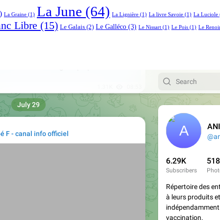
La June
(64)
)
La Graine
(1)
La Lignière
(1)
La livre Savoie
(1)
La Luciole
anc Libre
(15)
Le Galléco
(3)
Le Galais
(2)
Le Nissart
(1)
Le Pois
(1)
Le Renoi