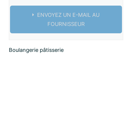
ENVOYEZ UN E-MAIL AU
FOURNISSEUR
Nom:
Boulangerie pâtisserie
email:
Message: