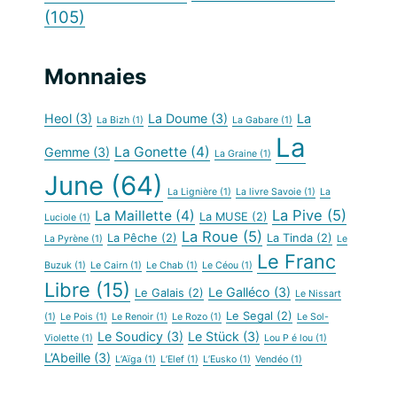
(105)
Monnaies
Heol
(3)
La Doume
(3)
La
La Bizh
(1)
La Gabare
(1)
La
La Gonette
(4)
Gemme
(3)
La Graine
(1)
June
(64)
La Lignière
(1)
La livre Savoie
(1)
La
La Pive
(5)
La Maillette
(4)
La MUSE
(2)
Luciole
(1)
La Roue
(5)
La Pêche
(2)
La Tinda
(2)
La Pyrène
(1)
Le
Le Franc
Buzuk
(1)
Le Cairn
(1)
Le Chab
(1)
Le Céou
(1)
Libre
(15)
Le Galléco
(3)
Le Galais
(2)
Le Nissart
Le Segal
(2)
(1)
Le Pois
(1)
Le Renoir
(1)
Le Rozo
(1)
Le Sol-
Le Soudicy
(3)
Le Stück
(3)
Violette
(1)
Lou P é lou
(1)
L’Abeille
(3)
L’Aïga
(1)
L’Elef
(1)
L’Eusko
(1)
Vendéo
(1)