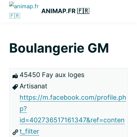
Passer
Passer
Passer
ANIMAP.FR 🇫🇷
à
au
à
la
contenu
la
navigation
principal
barre
principale
latérale
Boulangerie GM
principale
45450 Fay aux loges
Artisanat
https://m.facebook.com/profile.ph
p?
id=402736517161347&ref=conten
t_filter