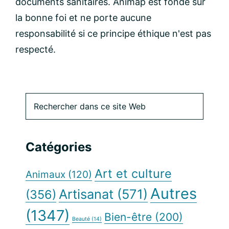
documents sanitaires. Animap est fondé sur
la bonne foi et ne porte aucune
responsabilité si ce principe éthique n'est pas
respecté.
Barre
Rechercher
dans
latérale
ce
site
principale
Catégories
Web
Art et culture
Animaux
(120)
Autres
Artisanat
(571)
(356)
(1347)
Bien-être
(200)
Beauté
(14)