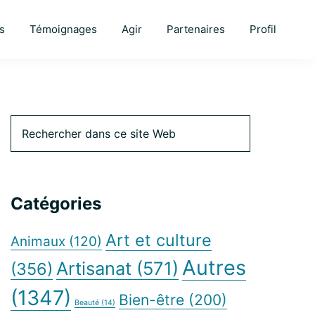
s
Témoignages
Agir
Partenaires
Profil
Barre
Rechercher
dans
ce
latérale
site
Web
Catégories
principale
Art et culture
Animaux
(120)
Autres
Artisanat
(571)
(356)
(1347)
Bien-être
(200)
Beauté
(14)