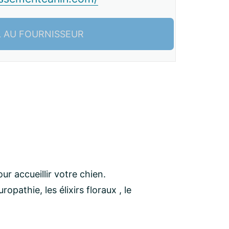
L AU FOURNISSEUR
r accueillir votre chien.
opathie, les élixirs floraux , le