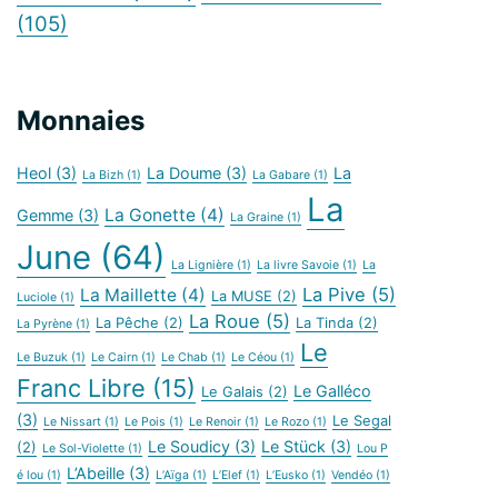
(105)
Monnaies
Heol
(3)
La Doume
(3)
La
La Bizh
(1)
La Gabare
(1)
La
La Gonette
(4)
Gemme
(3)
La Graine
(1)
June
(64)
La Lignière
(1)
La livre Savoie
(1)
La
La Pive
(5)
La Maillette
(4)
La MUSE
(2)
Luciole
(1)
La Roue
(5)
La Pêche
(2)
La Tinda
(2)
La Pyrène
(1)
Le
Le Buzuk
(1)
Le Cairn
(1)
Le Chab
(1)
Le Céou
(1)
Franc Libre
(15)
Le Galléco
Le Galais
(2)
(3)
Le Segal
Le Nissart
(1)
Le Pois
(1)
Le Renoir
(1)
Le Rozo
(1)
Le Soudicy
(3)
Le Stück
(3)
(2)
Le Sol-Violette
(1)
Lou P
L’Abeille
(3)
é lou
(1)
L’Aïga
(1)
L’Elef
(1)
L’Eusko
(1)
Vendéo
(1)