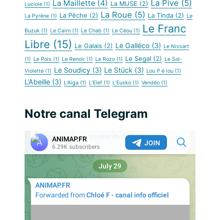
La Pive
(5)
La Maillette
(4)
La MUSE
(2)
Luciole
(1)
La Roue
(5)
La Pêche
(2)
La Tinda
(2)
La Pyrène
(1)
Le
Le Franc
Buzuk
(1)
Le Cairn
(1)
Le Chab
(1)
Le Céou
(1)
Libre
(15)
Le Galléco
(3)
Le Galais
(2)
Le Nissart
Le Segal
(2)
(1)
Le Pois
(1)
Le Renoir
(1)
Le Rozo
(1)
Le Sol-
Le Soudicy
(3)
Le Stück
(3)
Violette
(1)
Lou P é lou
(1)
L’Abeille
(3)
L’Aïga
(1)
L’Elef
(1)
L’Eusko
(1)
Vendéo
(1)
Notre canal Telegram