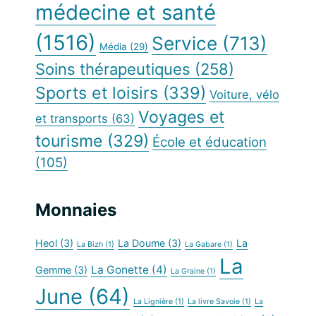
médecine et santé
(1516)
Service
(713)
Média
(29)
Soins thérapeutiques
(258)
Sports et loisirs
(339)
Voiture, vélo
Voyages et
et transports
(63)
tourisme
(329)
École et éducation
(105)
Monnaies
Heol
(3)
La Doume
(3)
La
La Bizh
(1)
La Gabare
(1)
La
La Gonette
(4)
Gemme
(3)
La Graine
(1)
June
(64)
La Lignière
(1)
La livre Savoie
(1)
La