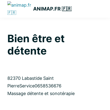
Passer
Passer
Passer
ANIMAP.FR 🇫🇷
à
au
à
la
contenu
la
navigation
principal
barre
principale
latérale
Bien être et
principale
détente
82370 Labastide Saint
Pierre
Service
0658536676
Massage détente et sonotérapie