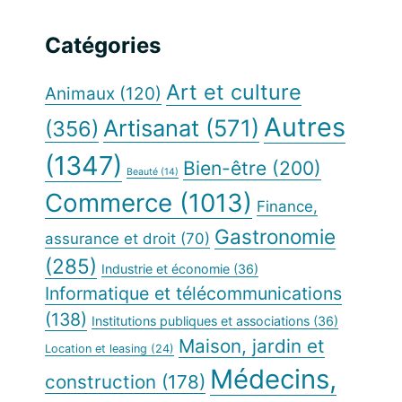
latérale
ce
site
principale
Catégories
Web
Art et culture
Animaux
(120)
Autres
Artisanat
(571)
(356)
(1347)
Bien-être
(200)
Beauté
(14)
Commerce
(1013)
Finance,
Gastronomie
assurance et droit
(70)
(285)
Industrie et économie
(36)
Informatique et télécommunications
(138)
Institutions publiques et associations
(36)
Maison, jardin et
Location et leasing
(24)
Médecins,
construction
(178)