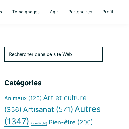
s
Témoignages
Agir
Partenaires
Profil
Barre
Rechercher
dans
ce
latérale
site
Web
Catégories
principale
Art et culture
Animaux
(120)
Autres
Artisanat
(571)
(356)
(1347)
Bien-être
(200)
Beauté
(14)