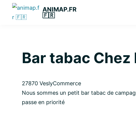
Passer
Passer
Passer
ANIMAP.FR
à
au
à
🇫🇷
la
contenu
la
navigation
principal
barre
principale
latérale
principale
Bar tabac Chez 
27870 Vesly
Commerce
Nous sommes un petit bar tabac de campag
passe en priorité