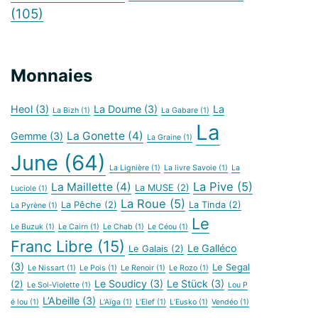
(105)
Monnaies
Heol
(3)
La Doume
(3)
La
La Bizh
(1)
La Gabare
(1)
La
La Gonette
(4)
Gemme
(3)
La Graine
(1)
June
(64)
La Lignière
(1)
La livre Savoie
(1)
La
La Pive
(5)
La Maillette
(4)
La MUSE
(2)
Luciole
(1)
La Roue
(5)
La Pêche
(2)
La Tinda
(2)
La Pyrène
(1)
Le
Le Buzuk
(1)
Le Cairn
(1)
Le Chab
(1)
Le Céou
(1)
Franc Libre
(15)
Le Galléco
Le Galais
(2)
(3)
Le Segal
Le Nissart
(1)
Le Pois
(1)
Le Renoir
(1)
Le Rozo
(1)
Le Soudicy
(3)
Le Stück
(3)
(2)
Le Sol-Violette
(1)
Lou P
L’Abeille
(3)
é lou
(1)
L’Aïga
(1)
L’Elef
(1)
L’Eusko
(1)
Vendéo
(1)