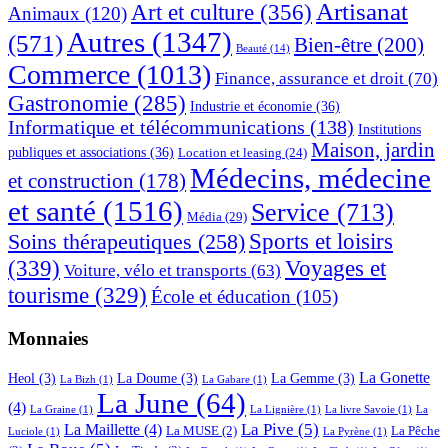
Artisanat
Art et culture
(356)
Animaux
(120)
Autres
(1347)
(571)
Bien-être
(200)
Beauté
(14)
Commerce
(1013)
Finance, assurance et droit
(70)
Gastronomie
(285)
Industrie et économie
(36)
Informatique et télécommunications
(138)
Institutions
Maison, jardin
publiques et associations
(36)
Location et leasing
(24)
Médecins, médecine
et construction
(178)
et santé
(1516)
Service
(713)
Média
(29)
Sports et loisirs
Soins thérapeutiques
(258)
(339)
Voyages et
Voiture, vélo et transports
(63)
tourisme
(329)
École et éducation
(105)
Monnaies
La Gonette
Heol
(3)
La Doume
(3)
La Gemme
(3)
La Bizh
(1)
La Gabare
(1)
La June
(64)
(4)
La Graine
(1)
La Lignière
(1)
La livre Savoie
(1)
La
La Pive
(5)
La Maillette
(4)
La MUSE
(2)
La Pêche
Luciole
(1)
La Pyrène
(1)