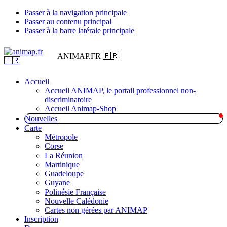
Passer à la navigation principale
Passer au contenu principal
Passer à la barre latérale principale
ANIMAP.FR 🇫🇷
Accueil
Accueil ANIMAP, le portail professionnel non-
discriminatoire
Accueil Animap-Shop
Nouvelles
Carte
Métropole
Corse
La Réunion
Martinique
Guadeloupe
Guyane
Polinésie Française
Nouvelle Calédonie
Cartes non gérées par ANIMAP
Inscription