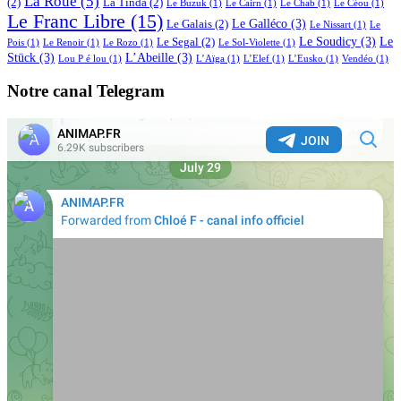
La Roue
(5)
(2)
La Tinda
(2)
Le Buzuk
(1)
Le Cairn
(1)
Le Chab
(1)
Le Céou
(1)
Le Franc Libre
(15)
Le Galléco
(3)
Le Galais
(2)
Le Nissart
(1)
Le
Le Soudicy
(3)
Le
Le Segal
(2)
Pois
(1)
Le Renoir
(1)
Le Rozo
(1)
Le Sol-Violette
(1)
Stück
(3)
L’Abeille
(3)
Lou P é lou
(1)
L’Aïga
(1)
L’Elef
(1)
L’Eusko
(1)
Vendéo
(1)
Notre canal Telegram