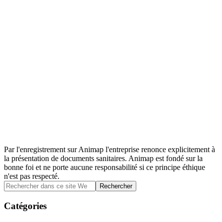
Par l'enregistrement sur Animap l'entreprise renonce explicitement à
la présentation de documents sanitaires. Animap est fondé sur la
bonne foi et ne porte aucune responsabilité si ce principe éthique
n'est pas respecté.
Barre
Rechercher
dans
latérale
ce
Catégories
principale
site
Web