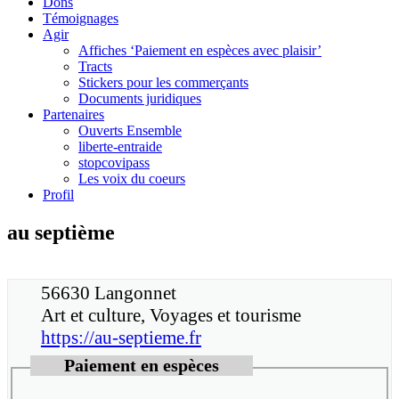
Dons
Témoignages
Agir
Affiches ‘Paiement en espèces avec plaisir’
Tracts
Stickers pour les commerçants
Documents juridiques
Partenaires
Ouverts Ensemble
liberte-entraide
stopcovipass
Les voix du coeurs
Profil
au septième
56630 Langonnet
Art et culture, Voyages et tourisme
https://au-septieme.fr
Paiement en espèces