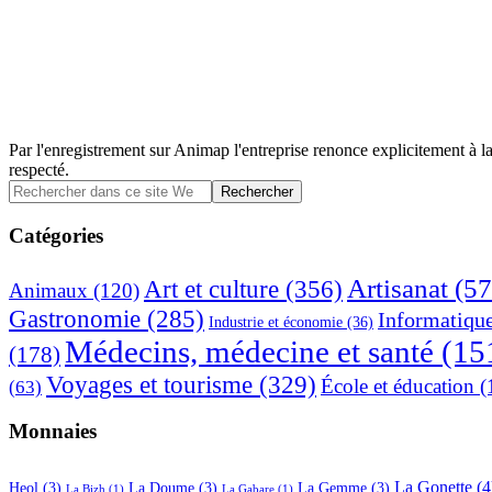
Par l'enregistrement sur Animap l'entreprise renonce explicitement à la
respecté.
Barre
Rechercher
dans
latérale
ce
Catégories
principale
site
Web
Artisanat
(57
Art et culture
(356)
Animaux
(120)
Gastronomie
(285)
Informatiqu
Industrie et économie
(36)
Médecins, médecine et santé
(15
(178)
Voyages et tourisme
(329)
École et éducation
(
(63)
Monnaies
La Gonette
(4
Heol
(3)
La Doume
(3)
La Gemme
(3)
La Bizh
(1)
La Gabare
(1)