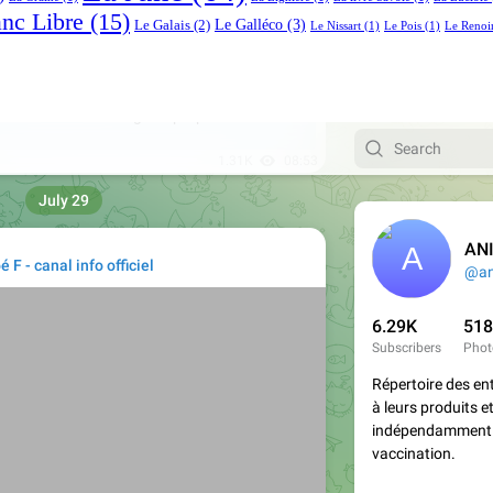
anc Libre
(15)
Le Galléco
(3)
Le Galais
(2)
Le Nissart
(1)
Le Pois
(1)
Le Renoi