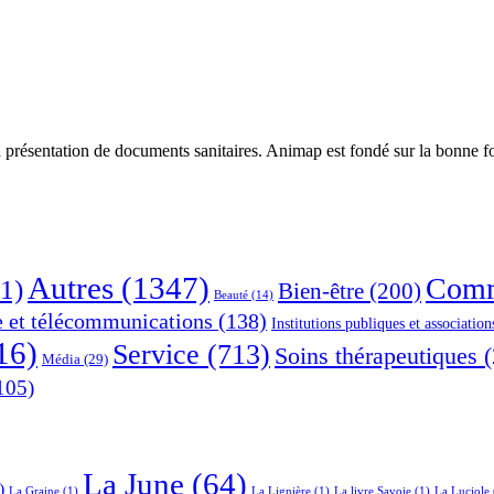
 présentation de documents sanitaires. Animap est fondé sur la bonne foi
Autres
(1347)
Comm
1)
Bien-être
(200)
Beauté
(14)
e et télécommunications
(138)
Institutions publiques et association
16)
Service
(713)
Soins thérapeutiques
(
Média
(29)
105)
La June
(64)
)
La Graine
(1)
La Lignière
(1)
La livre Savoie
(1)
La Luciole