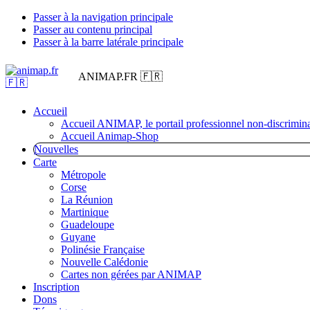
Passer à la navigation principale
Passer au contenu principal
Passer à la barre latérale principale
ANIMAP.FR 🇫🇷
Accueil
Accueil ANIMAP, le portail professionnel non-discrimina
Accueil Animap-Shop
Nouvelles
Carte
Métropole
Corse
La Réunion
Martinique
Guadeloupe
Guyane
Polinésie Française
Nouvelle Calédonie
Cartes non gérées par ANIMAP
Inscription
Dons