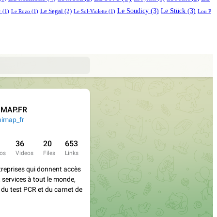
Le Soudicy
(3)
Le Stück
(3)
Le Segal
(2)
r
(1)
Le Rozo
(1)
Le Sol-Violette
(1)
Lou P