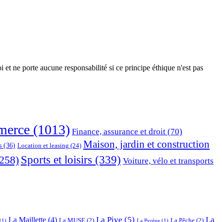
 et ne porte aucune responsabilité si ce principe éthique n'est pas
erce
(1013)
Finance, assurance et droit
(70)
Maison, jardin et construction
s
(36)
Location et leasing
(24)
Sports et loisirs
(339)
258)
Voiture, vélo et transports
La Pive
(5)
La
La Maillette
(4)
La MUSE
(2)
La Pêche
(2)
(1)
La Pyrène
(1)