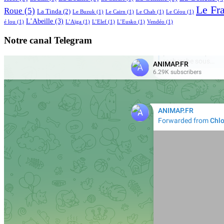
Le Fr
Roue
(5)
La Tinda
(2)
Le Buzuk
(1)
Le Cairn
(1)
Le Chab
(1)
Le Céou
(1)
L’Abeille
(3)
é lou
(1)
L’Aïga
(1)
L’Elef
(1)
L’Eusko
(1)
Vendéo
(1)
Notre canal Telegram