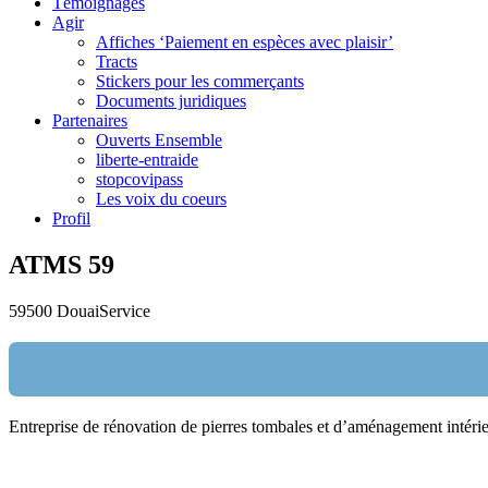
Témoignages
Agir
Affiches ‘Paiement en espèces avec plaisir’
Tracts
Stickers pour les commerçants
Documents juridiques
Partenaires
Ouverts Ensemble
liberte-entraide
stopcovipass
Les voix du coeurs
Profil
ATMS 59
59500 Douai
Service
Entreprise de rénovation de pierres tombales et d’aménagement intéri
Nom:
email: