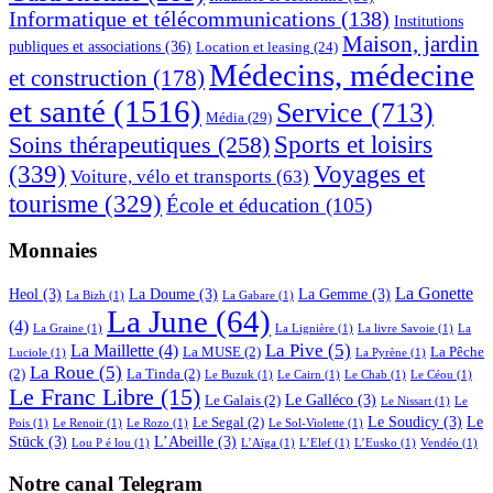
Informatique et télécommunications
(138)
Institutions
Maison, jardin
publiques et associations
(36)
Location et leasing
(24)
Médecins, médecine
et construction
(178)
et santé
(1516)
Service
(713)
Média
(29)
Sports et loisirs
Soins thérapeutiques
(258)
(339)
Voyages et
Voiture, vélo et transports
(63)
tourisme
(329)
École et éducation
(105)
Monnaies
La Gonette
Heol
(3)
La Doume
(3)
La Gemme
(3)
La Bizh
(1)
La Gabare
(1)
La June
(64)
(4)
La Graine
(1)
La Lignière
(1)
La livre Savoie
(1)
La
La Pive
(5)
La Maillette
(4)
La MUSE
(2)
La Pêche
Luciole
(1)
La Pyrène
(1)
La Roue
(5)
(2)
La Tinda
(2)
Le Buzuk
(1)
Le Cairn
(1)
Le Chab
(1)
Le Céou
(1)
Le Franc Libre
(15)
Le Galléco
(3)
Le Galais
(2)
Le Nissart
(1)
Le
Le Soudicy
(3)
Le
Le Segal
(2)
Pois
(1)
Le Renoir
(1)
Le Rozo
(1)
Le Sol-Violette
(1)
Stück
(3)
L’Abeille
(3)
Lou P é lou
(1)
L’Aïga
(1)
L’Elef
(1)
L’Eusko
(1)
Vendéo
(1)
Notre canal Telegram