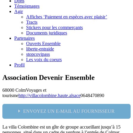
Dons
Témoignages
Agir
Affiches ‘Paiement en espèces avec plaisir’
Tracts
Stickers pour les commerçants
Documents juridiques
Partenaires
Ouverts Ensemble
liberte-entraide
stopcovipass
Les voix du coeurs
Profil
Association Devenir Ensemble
68000 Colm
Voyages et
tourisme
http://villacolombine.haute.alsace
0648470890
ENVOYEZ UN E-MAIL AU FOURNISSEUR
La villa Colombine est un gîte de groupe accueillant jusqu’à 15
Nom:
personnes, situé dans un cadre de verdure à l’entrée de Colmar.