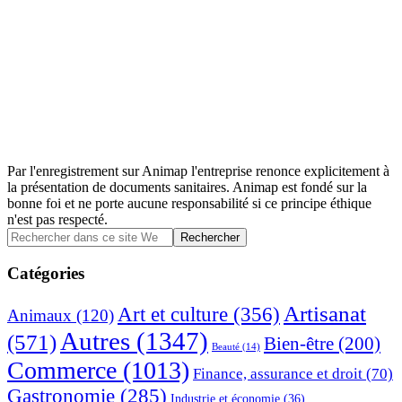
Par l'enregistrement sur Animap l'entreprise renonce explicitement à
la présentation de documents sanitaires. Animap est fondé sur la
bonne foi et ne porte aucune responsabilité si ce principe éthique
n'est pas respecté.
Barre
Rechercher
dans
latérale
ce
Catégories
principale
site
Web
Artisanat
Art et culture
(356)
Animaux
(120)
Autres
(1347)
(571)
Bien-être
(200)
Beauté
(14)
Commerce
(1013)
Finance, assurance et droit
(70)
Gastronomie
(285)
Industrie et économie
(36)