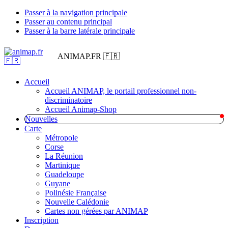
Passer à la navigation principale
Passer au contenu principal
Passer à la barre latérale principale
ANIMAP.FR 🇫🇷
Accueil
Accueil ANIMAP, le portail professionnel non-
discriminatoire
Accueil Animap-Shop
Nouvelles
Carte
Métropole
Corse
La Réunion
Martinique
Guadeloupe
Guyane
Polinésie Française
Nouvelle Calédonie
Cartes non gérées par ANIMAP
Inscription