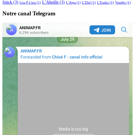
Stück
(3)
L’Abeille
(3)
Lou P é lou
(1)
L’Aïga
(1)
L’Elef
(1)
L’Eusko
(1)
Vendéo
(1)
Notre canal Telegram