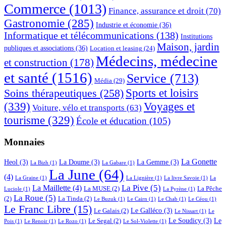
Commerce
(1013)
Finance, assurance et droit
(70)
Gastronomie
(285)
Industrie et économie
(36)
Informatique et télécommunications
(138)
Institutions
Maison, jardin
publiques et associations
(36)
Location et leasing
(24)
Médecins, médecine
et construction
(178)
et santé
(1516)
Service
(713)
Média
(29)
Sports et loisirs
Soins thérapeutiques
(258)
(339)
Voyages et
Voiture, vélo et transports
(63)
tourisme
(329)
École et éducation
(105)
Monnaies
La Gonette
Heol
(3)
La Doume
(3)
La Gemme
(3)
La Bizh
(1)
La Gabare
(1)
La June
(64)
(4)
La Graine
(1)
La Lignière
(1)
La livre Savoie
(1)
La
La Pive
(5)
La Maillette
(4)
La MUSE
(2)
La Pêche
Luciole
(1)
La Pyrène
(1)
La Roue
(5)
(2)
La Tinda
(2)
Le Buzuk
(1)
Le Cairn
(1)
Le Chab
(1)
Le Céou
(1)
Le Franc Libre
(15)
Le Galléco
(3)
Le Galais
(2)
Le Nissart
(1)
Le
Le Soudicy
(3)
Le
Le Segal
(2)
Pois
(1)
Le Renoir
(1)
Le Rozo
(1)
Le Sol-Violette
(1)