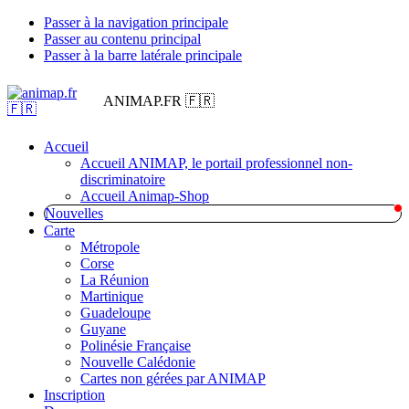
Passer à la navigation principale
Passer au contenu principal
Passer à la barre latérale principale
ANIMAP.FR 🇫🇷
Accueil
Accueil ANIMAP, le portail professionnel non-
discriminatoire
Accueil Animap-Shop
Nouvelles
Carte
Métropole
Corse
La Réunion
Martinique
Guadeloupe
Guyane
Polinésie Française
Nouvelle Calédonie
Cartes non gérées par ANIMAP
Inscription