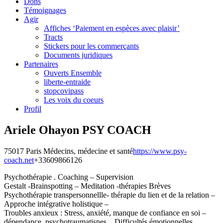
Dons
Témoignages
Agir
Affiches ‘Paiement en espèces avec plaisir’
Tracts
Stickers pour les commerçants
Documents juridiques
Partenaires
Ouverts Ensemble
liberte-entraide
stopcovipass
Les voix du coeurs
Profil
Ariele Ohayon PSY COACH
75017 Paris
Médecins, médecine et santé
https://www.psy-
coach.net
+33609866126
Psychothérapie . Coaching – Supervision
Gestalt -Brainspotting – Meditation -thérapies Brèves
Psychothérapie transpersonnellle- thérapie du lien et de la relation –
Approche intégrative holistique –
Troubles anxieux : Stress, anxiété, manque de confiance en soi –
dépendance, psychotraumatisnes. , Difficultés émotionnelles,