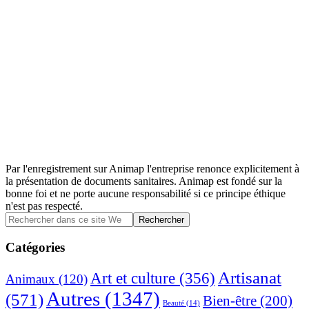
Par l'enregistrement sur Animap l'entreprise renonce explicitement à
la présentation de documents sanitaires. Animap est fondé sur la
bonne foi et ne porte aucune responsabilité si ce principe éthique
n'est pas respecté.
Barre
Rechercher
dans
latérale
ce
Catégories
principale
site
Web
Artisanat
Art et culture
(356)
Animaux
(120)
Autres
(1347)
(571)
Bien-être
(200)
Beauté
(14)