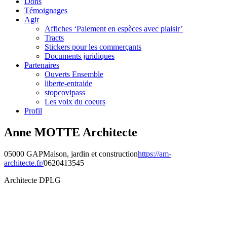
Dons
Témoignages
Agir
Affiches ‘Paiement en espèces avec plaisir’
Tracts
Stickers pour les commerçants
Documents juridiques
Partenaires
Ouverts Ensemble
liberte-entraide
stopcovipass
Les voix du coeurs
Profil
Anne MOTTE Architecte
05000 GAP
Maison, jardin et construction
https://am-
architecte.fr/
0620413545
Architecte DPLG