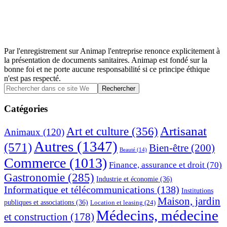
Par l'enregistrement sur Animap l'entreprise renonce explicitement à
la présentation de documents sanitaires. Animap est fondé sur la
bonne foi et ne porte aucune responsabilité si ce principe éthique
n'est pas respecté.
Barre
Rechercher
dans
latérale
ce
Catégories
principale
site
Web
Artisanat
Art et culture
(356)
Animaux
(120)
Autres
(1347)
(571)
Bien-être
(200)
Beauté
(14)
Commerce
(1013)
Finance, assurance et droit
(70)
Gastronomie
(285)
Industrie et économie
(36)
Informatique et télécommunications
(138)
Institutions
Maison, jardin
publiques et associations
(36)
Location et leasing
(24)
Médecins, médecine
et construction
(178)