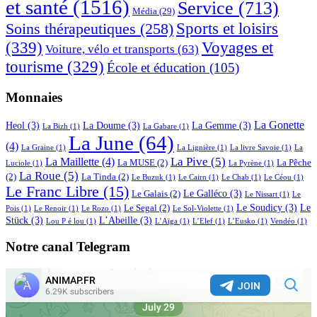
et santé
(1516)
Service
(713)
Média
(29)
Sports et loisirs
Soins thérapeutiques
(258)
(339)
Voyages et
Voiture, vélo et transports
(63)
tourisme
(329)
École et éducation
(105)
Monnaies
La Gonette
Heol
(3)
La Doume
(3)
La Gemme
(3)
La Bizh
(1)
La Gabare
(1)
La June
(64)
(4)
La Graine
(1)
La Lignière
(1)
La livre Savoie
(1)
La
La Pive
(5)
La Maillette
(4)
La MUSE
(2)
La Pêche
Luciole
(1)
La Pyrène
(1)
La Roue
(5)
(2)
La Tinda
(2)
Le Buzuk
(1)
Le Cairn
(1)
Le Chab
(1)
Le Céou
(1)
Le Franc Libre
(15)
Le Galléco
(3)
Le Galais
(2)
Le Nissart
(1)
Le
Le Soudicy
(3)
Le
Le Segal
(2)
Pois
(1)
Le Renoir
(1)
Le Rozo
(1)
Le Sol-Violette
(1)
Stück
(3)
L’Abeille
(3)
Lou P é lou
(1)
L’Aïga
(1)
L’Elef
(1)
L’Eusko
(1)
Vendéo
(1)
Notre canal Telegram