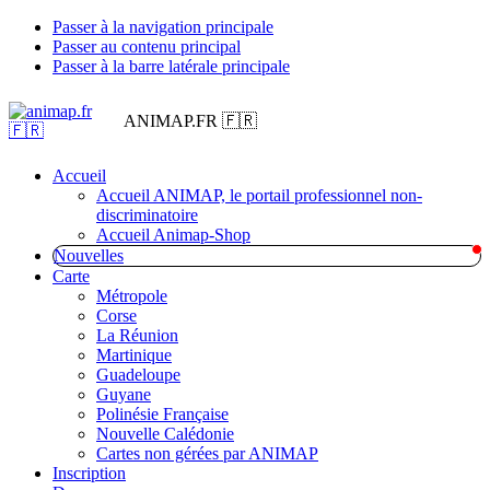
Passer à la navigation principale
Passer au contenu principal
Passer à la barre latérale principale
ANIMAP.FR 🇫🇷
Accueil
Accueil ANIMAP, le portail professionnel non-
discriminatoire
Accueil Animap-Shop
Nouvelles
Carte
Métropole
Corse
La Réunion
Martinique
Guadeloupe
Guyane
Polinésie Française
Nouvelle Calédonie
Cartes non gérées par ANIMAP
Inscription