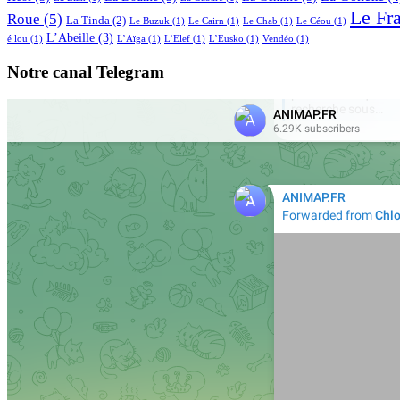
Le Fr
Roue
(5)
La Tinda
(2)
Le Buzuk
(1)
Le Cairn
(1)
Le Chab
(1)
Le Céou
(1)
L’Abeille
(3)
é lou
(1)
L’Aïga
(1)
L’Elef
(1)
L’Eusko
(1)
Vendéo
(1)
Notre canal Telegram