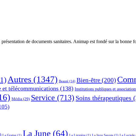
 présentation de documents sanitaires. Animap est fondé sur la bonne foi
Autres
(1347)
Comm
1)
Bien-être
(200)
Beauté
(14)
e et télécommunications
(138)
Institutions publiques et association
16)
Service
(713)
Soins thérapeutiques
(
Média
(29)
105)
La June
(64)
)
La Graine
(1)
La Lignière
(1)
La livre Savoie
(1)
La Luciole