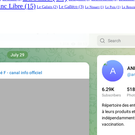
anc Libre
(15)
Le Galléco
(3)
Le Galais
(2)
Le Nissart
(1)
Le Pois
(1)
Le Renoi