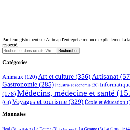
Par l'enregistrement sur Animap l'entreprise renonce explicitement à la
respecté.
Barre
Rechercher
dans
latérale
ce
Catégories
principale
site
Web
Artisanat
(57
Art et culture
(356)
Animaux
(120)
Gastronomie
(285)
Informatiqu
Industrie et économie
(36)
Médecins, médecine et santé
(15
(178)
Voyages et tourisme
(329)
École et éducation
(
(63)
Monnaies
La Gonette
(4
Heol
(3)
La Doume
(3)
La Gemme
(3)
La Bizh
(1)
La Gabare
(1)