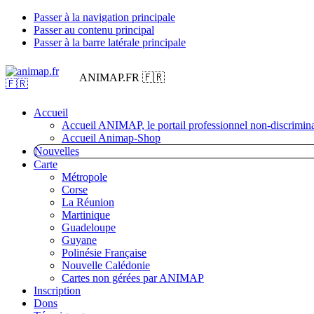
Passer à la navigation principale
Passer au contenu principal
Passer à la barre latérale principale
ANIMAP.FR 🇫🇷
Accueil
Accueil ANIMAP, le portail professionnel non-discrimina
Accueil Animap-Shop
Nouvelles
Carte
Métropole
Corse
La Réunion
Martinique
Guadeloupe
Guyane
Polinésie Française
Nouvelle Calédonie
Cartes non gérées par ANIMAP
Inscription
Dons