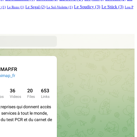
Le Soudicy
(3)
Le Stück
(3)
Le Segal
(2)
r
(1)
Le Rozo
(1)
Le Sol-Violette
(1)
Lou P