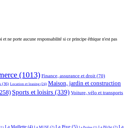
 et ne porte aucune responsabilité si ce principe éthique n'est pas
erce
(1013)
Finance, assurance et droit
(70)
Maison, jardin et construction
s
(36)
Location et leasing
(24)
Sports et loisirs
(339)
258)
Voiture, vélo et transports
La Pive
(5)
La
La Maillette
(4)
La MUSE
(2)
La Pêche
(2)
(1)
La Pyrène
(1)