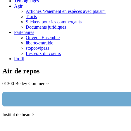
Témoignages
Agir
Affiches ‘Paiement en espèces avec plaisir’
Tracts
Stickers pour les commerçants
Documents juridiques
Partenaires
Ouverts Ensemble
liberte-entraide
stopcovipass
Les voix du coeurs
Profil
Air de repos
01300 Belley
Commerce
Institut de beauté
Nom:
email: