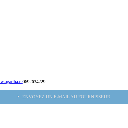
ww.agartha.re
0692634229
ENVOYEZ UN E-MAIL AU FOURNISSEUR