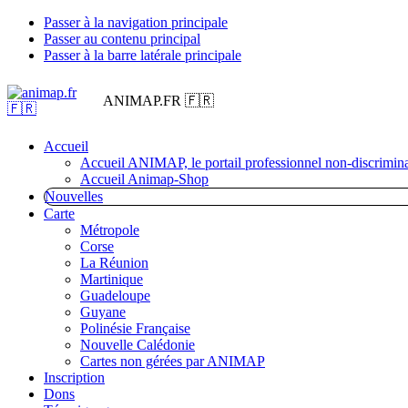
Passer à la navigation principale
Passer au contenu principal
Passer à la barre latérale principale
ANIMAP.FR 🇫🇷
Accueil
Accueil ANIMAP, le portail professionnel non-discrimina
Accueil Animap-Shop
Nouvelles
Carte
Métropole
Corse
La Réunion
Martinique
Guadeloupe
Guyane
Polinésie Française
Nouvelle Calédonie
Cartes non gérées par ANIMAP
Inscription
Dons