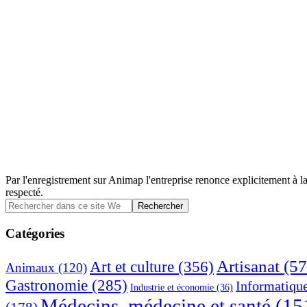
Par l'enregistrement sur Animap l'entreprise renonce explicitement à la
respecté.
Barre
Rechercher
dans
latérale
ce
Catégories
principale
site
Web
Artisanat
(57
Art et culture
(356)
Animaux
(120)
Gastronomie
(285)
Informatiqu
Industrie et économie
(36)
Médecins, médecine et santé
(15