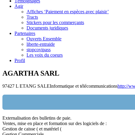
Témoignages
Agir
Affiches ‘Paiement en espèces avec plaisir’
Tracts
Stickers pour les commerçants
Documents juridiques
Partenaires
Ouverts Ensemble
liberte-entraide
stopcovipass
Les voix du coeurs
Profil
AGARTHA SARL
97427 L ETANG SALE
Informatique et télécommunications
http://w
Externalisation des bulletins de paie.
Nom:
Ventes, mise en place et formation sur des logiciels de :
Gestion de caisse ( et matériel (
email:
Gestion Commerciale