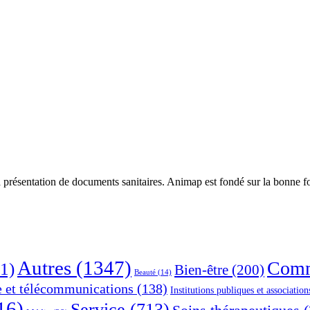
 présentation de documents sanitaires. Animap est fondé sur la bonne foi
Autres
(1347)
Comm
1)
Bien-être
(200)
Beauté
(14)
e et télécommunications
(138)
Institutions publiques et association
16)
Service
(713)