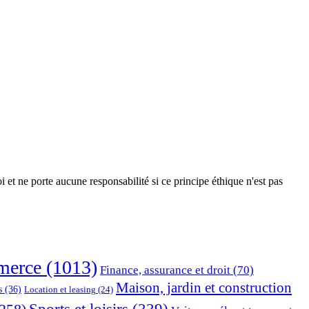
 et ne porte aucune responsabilité si ce principe éthique n'est pas
erce
(1013)
Finance, assurance et droit
(70)
Maison, jardin et construction
s
(36)
Location et leasing
(24)
Sports et loisirs
(339)