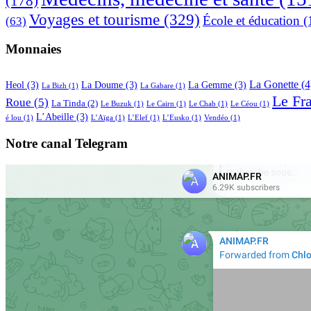
(178)
Voyages et tourisme
(329)
École et éducation
(
(63)
Monnaies
La Gonette
(4
Heol
(3)
La Doume
(3)
La Gemme
(3)
La Bizh
(1)
La Gabare
(1)
Le Fr
Roue
(5)
La Tinda
(2)
Le Buzuk
(1)
Le Cairn
(1)
Le Chab
(1)
Le Céou
(1)
L’Abeille
(3)
é lou
(1)
L’Aïga
(1)
L’Elef
(1)
L’Eusko
(1)
Vendéo
(1)
Notre canal Telegram