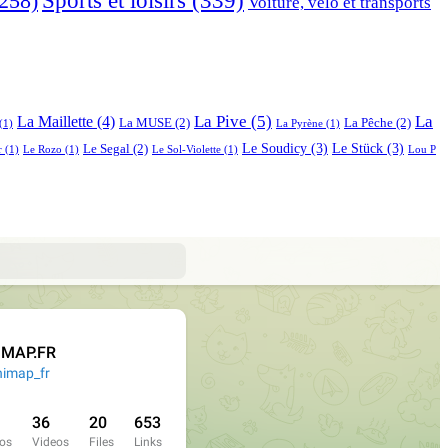
258)
Voiture, vélo et transports
La Pive
(5)
La
La Maillette
(4)
La MUSE
(2)
La Pêche
(2)
(1)
La Pyrène
(1)
Le Soudicy
(3)
Le Stück
(3)
Le Segal
(2)
r
(1)
Le Rozo
(1)
Le Sol-Violette
(1)
Lou P