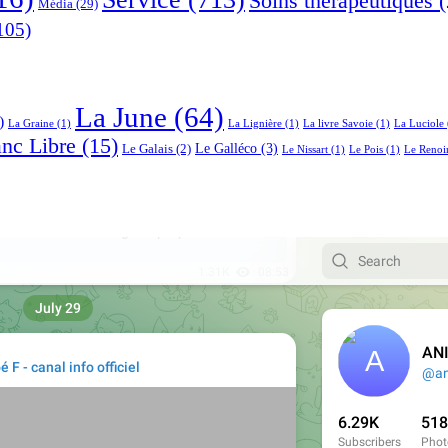
Soins thérapeutiques
(
Média
(29)
105)
La June
(64)
)
La Graine
(1)
La Lignière
(1)
La livre Savoie
(1)
La Luciole
anc Libre
(15)
Le Galléco
(3)
Le Galais
(2)
Le Nissart
(1)
Le Pois
(1)
Le Renoi