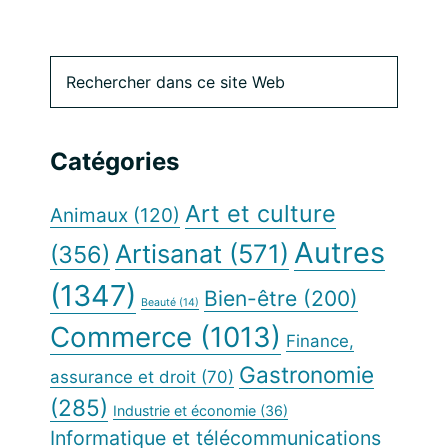
Barre
Rechercher
dans
latérale
ce
site
principale
Catégories
Web
Art et culture
Animaux
(120)
Autres
Artisanat
(571)
(356)
(1347)
Bien-être
(200)
Beauté
(14)
Commerce
(1013)
Finance,
Gastronomie
assurance et droit
(70)
(285)
Industrie et économie
(36)
Informatique et télécommunications