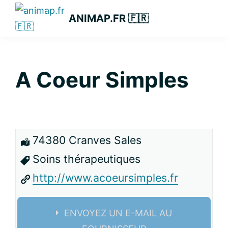
Passer
Passer
Passer
ANIMAP.FR 🇫🇷
à
au
à
la
contenu
la
navigation
principal
barre
principale
latérale
A Coeur Simples
principale
74380 Cranves Sales
Soins thérapeutiques
http://www.acoeursimples.fr
ENVOYEZ UN E-MAIL AU