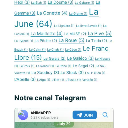
Heol
(3)
La Doume
(3)
La
La Bizh
(1)
La Gabare
(1)
La
La Gonette
(4)
Gemme
(3)
La Graine
(1)
June
(64)
La Lignière
(1)
La livre Savoie
(1)
La
La Pive
(5)
La Maillette
(4)
La MUSE
(2)
Luciole
(1)
La Roue
(5)
La Pêche
(2)
La Tinda
(2)
La Pyrène
(1)
Le
Le Franc
Buzuk
(1)
Le Cairn
(1)
Le Chab
(1)
Le Céou
(1)
Libre
(15)
Le Galléco
(3)
Le Galais
(2)
Le Nissart
Le Segal
(2)
(1)
Le Pois
(1)
Le Renoir
(1)
Le Rozo
(1)
Le Sol-
Le Soudicy
(3)
Le Stück
(3)
Violette
(1)
Lou P é lou
(1)
L’Abeille
(3)
L’Aïga
(1)
L’Elef
(1)
L’Eusko
(1)
Vendéo
(1)
Notre canal Telegram