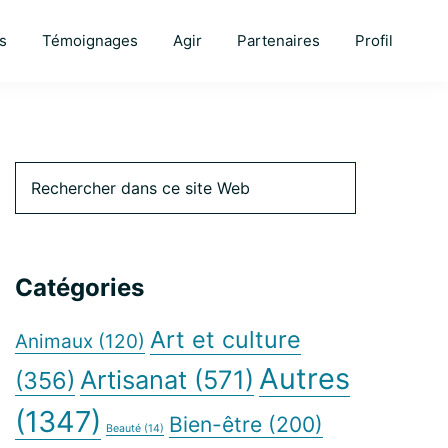
s
Témoignages
Agir
Partenaires
Profil
Barre
Rechercher
dans
ce
latérale
site
Web
Catégories
principale
Art et culture
Animaux
(120)
Autres
Artisanat
(571)
(356)
(1347)
Bien-être
(200)
Beauté
(14)