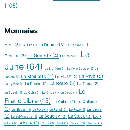
(105)
Monnaies
Heol
(3)
La Doume
(3)
La
La Bizh
(1)
La Gabare
(1)
La
La Gonette
(4)
Gemme
(3)
La Graine
(1)
June
(64)
La Lignière
(1)
La livre Savoie
(1)
La
La Pive
(5)
La Maillette
(4)
La MUSE
(2)
Luciole
(1)
La Roue
(5)
La Pêche
(2)
La Tinda
(2)
La Pyrène
(1)
Le
Le Buzuk
(1)
Le Cairn
(1)
Le Chab
(1)
Le Céou
(1)
Franc Libre
(15)
Le Galléco
Le Galais
(2)
(3)
Le Segal
Le Nissart
(1)
Le Pois
(1)
Le Renoir
(1)
Le Rozo
(1)
Le Soudicy
(3)
Le Stück
(3)
(2)
Le Sol-Violette
(1)
Lou P
L’Abeille
(3)
é lou
(1)
L’Aïga
(1)
L’Elef
(1)
L’Eusko
(1)
Vendéo
(1)