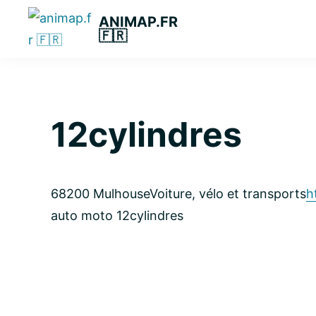
Passer
Passer
Passer
ANIMAP.FR
à
au
à
🇫🇷
la
contenu
la
navigation
principal
barre
principale
latérale
principale
12cylindres
68200 Mulhouse
Voiture, vélo et transports
h
auto moto 12cylindres