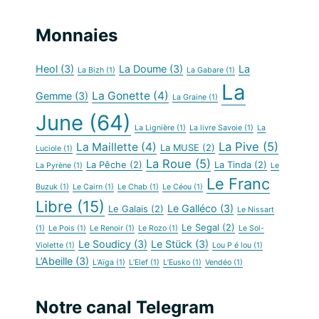
Monnaies
Heol
(3)
La Doume
(3)
La
La Bizh
(1)
La Gabare
(1)
La
La Gonette
(4)
Gemme
(3)
La Graine
(1)
June
(64)
La Lignière
(1)
La livre Savoie
(1)
La
La Pive
(5)
La Maillette
(4)
La MUSE
(2)
Luciole
(1)
La Roue
(5)
La Pêche
(2)
La Tinda
(2)
La Pyrène
(1)
Le
Le Franc
Buzuk
(1)
Le Cairn
(1)
Le Chab
(1)
Le Céou
(1)
Libre
(15)
Le Galléco
(3)
Le Galais
(2)
Le Nissart
Le Segal
(2)
(1)
Le Pois
(1)
Le Renoir
(1)
Le Rozo
(1)
Le Sol-
Le Soudicy
(3)
Le Stück
(3)
Violette
(1)
Lou P é lou
(1)
L’Abeille
(3)
L’Aïga
(1)
L’Elef
(1)
L’Eusko
(1)
Vendéo
(1)
Notre canal Telegram