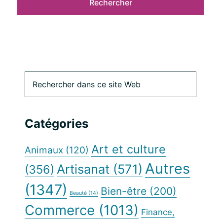
Barre
Rechercher
dans
latérale
ce
site
principale
Catégories
Web
Art et culture
Animaux
(120)
Autres
Artisanat
(571)
(356)
(1347)
Bien-être
(200)
Beauté
(14)
Commerce
(1013)
Finance,