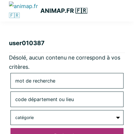
Passer
Passer
Passer
ANIMAP.FR 🇫🇷
à
au
à
la
contenu
la
navigation
principal
barre
principale
latérale
user010387
principale
Désolé, aucun contenu ne correspond à vos
critères.