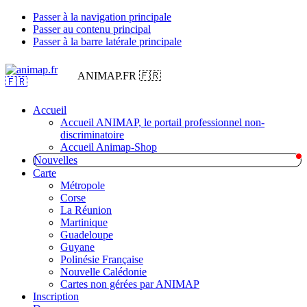
Passer à la navigation principale
Passer au contenu principal
Passer à la barre latérale principale
ANIMAP.FR 🇫🇷
Accueil
Accueil ANIMAP, le portail professionnel non-
discriminatoire
Accueil Animap-Shop
Nouvelles
Carte
Métropole
Corse
La Réunion
Martinique
Guadeloupe
Guyane
Polinésie Française
Nouvelle Calédonie
Cartes non gérées par ANIMAP
Inscription