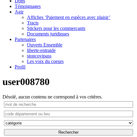
Dons
Témoignages
Agir
Affiches ‘Paiement en espèces avec plaisir’
Tracts
Stickers pour les commerçants
Documents juridiques
Partenaires
Ouverts Ensemble
liberte-entraide
stopcovipass
Les voix du coeurs
Profil
user008780
Désolé, aucun contenu ne correspond à vos critères.