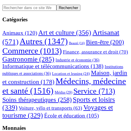
Barre
Rechercher
dans
latérale
ce
Catégories
principale
site
Web
Artisanat
Art et culture
(356)
Animaux
(120)
Autres
(1347)
(571)
Bien-être
(200)
Beauté
(14)
Commerce
(1013)
Finance, assurance et droit
(70)
Gastronomie
(285)
Industrie et économie
(36)
Informatique et télécommunications
(138)
Institutions
Maison, jardin
publiques et associations
(36)
Location et leasing
(24)
Médecins, médecine
et construction
(178)
et santé
(1516)
Service
(713)
Média
(29)
Sports et loisirs
Soins thérapeutiques
(258)
(339)
Voyages et
Voiture, vélo et transports
(63)
tourisme
(329)
École et éducation
(105)
Monnaies