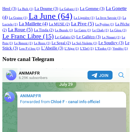
La Gonette
Heol
(3)
La Doume
(3)
La Gemme
(3)
La Bizh
(1)
La Gabare
(1)
La June
(64)
(4)
La Graine
(1)
La Lignière
(1)
La livre Savoie
(1)
La
La Pive
(5)
La Maillette
(4)
La MUSE
(2)
La Pêche
Luciole
(1)
La Pyrène
(1)
La Roue
(5)
(2)
La Tinda
(2)
Le Buzuk
(1)
Le Cairn
(1)
Le Chab
(1)
Le Céou
(1)
Le Franc Libre
(15)
Le Galléco
(3)
Le Galais
(2)
Le Nissart
(1)
Le
Le Soudicy
(3)
Le
Le Segal
(2)
Pois
(1)
Le Renoir
(1)
Le Rozo
(1)
Le Sol-Violette
(1)
Stück
(3)
L’Abeille
(3)
Lou P é lou
(1)
L’Aïga
(1)
L’Elef
(1)
L’Eusko
(1)
Vendéo
(1)
Notre canal Telegram