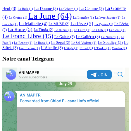
La Gonette
Heol
(3)
La Doume
(3)
La Gemme
(3)
La Bizh
(1)
La Gabare
(1)
La June
(64)
(4)
La Graine
(1)
La Lignière
(1)
La livre Savoie
(1)
La
La Pive
(5)
La Maillette
(4)
La MUSE
(2)
La Pêche
Luciole
(1)
La Pyrène
(1)
La Roue
(5)
(2)
La Tinda
(2)
Le Buzuk
(1)
Le Cairn
(1)
Le Chab
(1)
Le Céou
(1)
Le Franc Libre
(15)
Le Galléco
(3)
Le Galais
(2)
Le Nissart
(1)
Le
Le Soudicy
(3)
Le
Le Segal
(2)
Pois
(1)
Le Renoir
(1)
Le Rozo
(1)
Le Sol-Violette
(1)
Stück
(3)
L’Abeille
(3)
Lou P é lou
(1)
L’Aïga
(1)
L’Elef
(1)
L’Eusko
(1)
Vendéo
(1)
Notre canal Telegram