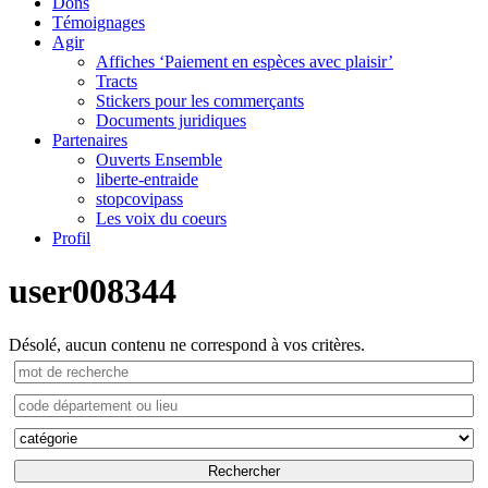
Dons
Témoignages
Agir
Affiches ‘Paiement en espèces avec plaisir’
Tracts
Stickers pour les commerçants
Documents juridiques
Partenaires
Ouverts Ensemble
liberte-entraide
stopcovipass
Les voix du coeurs
Profil
user008344
Désolé, aucun contenu ne correspond à vos critères.