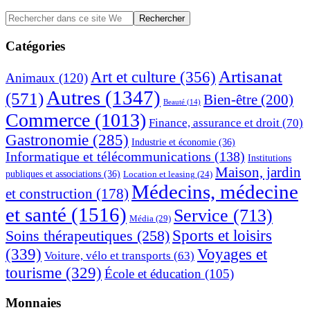
Barre
Rechercher
dans
latérale
ce
Catégories
principale
site
Web
Artisanat
Art et culture
(356)
Animaux
(120)
Autres
(1347)
(571)
Bien-être
(200)
Beauté
(14)
Commerce
(1013)
Finance, assurance et droit
(70)
Gastronomie
(285)
Industrie et économie
(36)
Informatique et télécommunications
(138)
Institutions
Maison, jardin
publiques et associations
(36)
Location et leasing
(24)
Médecins, médecine
et construction
(178)
et santé
(1516)
Service
(713)
Média
(29)
Sports et loisirs
Soins thérapeutiques
(258)
(339)
Voyages et
Voiture, vélo et transports
(63)
tourisme
(329)
École et éducation
(105)
Monnaies