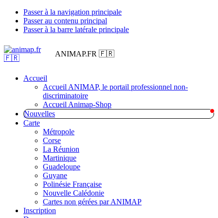
Passer à la navigation principale
Passer au contenu principal
Passer à la barre latérale principale
ANIMAP.FR 🇫🇷
Accueil
Accueil ANIMAP, le portail professionnel non-
discriminatoire
Accueil Animap-Shop
Nouvelles
Carte
Métropole
Corse
La Réunion
Martinique
Guadeloupe
Guyane
Polinésie Française
Nouvelle Calédonie
Cartes non gérées par ANIMAP
Inscription