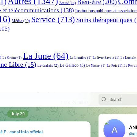
Autres
(1347)
Comm
1)
Bien-être
(200)
Beauté
(14)
e et télécommunications
(138)
Institutions publiques et association
16)
Service
(713)
Soins thérapeutiques
(
Média
(29)
105)
La June
(64)
)
La Graine
(1)
La Lignière
(1)
La livre Savoie
(1)
La Luciole
anc Libre
(15)
Le Galléco
(3)
Le Galais
(2)
Le Nissart
(1)
Le Pois
(1)
Le Renoi