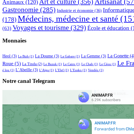
Artisanat
(57
Art et culture
(356)
Animaux
(120)
Gastronomie
(285)
Informatiqu
Industrie et économie
(36)
Médecins, médecine et santé
(15
(178)
Voyages et tourisme
(329)
École et éducation
(
(63)
Monnaies
La Gonette
(4
Heol
(3)
La Doume
(3)
La Gemme
(3)
La Bizh
(1)
La Gabare
(1)
Le Fr
Roue
(5)
La Tinda
(2)
Le Buzuk
(1)
Le Cairn
(1)
Le Chab
(1)
Le Céou
(1)
L’Abeille
(3)
é lou
(1)
L’Aïga
(1)
L’Elef
(1)
L’Eusko
(1)
Vendéo
(1)
Notre canal Telegram