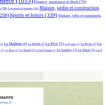
erce
(1013)
Finance, assurance et droit
(70)
Maison, jardin et construction
s
(36)
Location et leasing
(24)
Sports et loisirs
(339)
258)
Voiture, vélo et transports
La Pive
(5)
La
La Maillette
(4)
La MUSE
(2)
La Pêche
(2)
(1)
La Pyrène
(1)
Le Soudicy
(3)
Le Stück
(3)
Le Segal
(2)
r
(1)
Le Rozo
(1)
Le Sol-Violette
(1)
Lou P