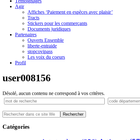
Témoignages
Agir
Affiches ‘Paiement en espèces avec plaisir’
Tracts
Stickers pour les commerçants
Documents juridiques
Partenaires
Ouverts Ensemble
liberte-entraide
stopcovipass
Les voix du coeurs
Profil
user008156
Désolé, aucun contenu ne correspond à vos critères.
Barre
Rechercher
dans
latérale
ce
Catégories
principale
site
Web