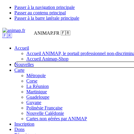
Passer à la navigation principale
Passer au contenu principal
Passer à la barre latérale principale
ANIMAP.FR 🇫🇷
Accueil
Accueil ANIMAP, le portail professionnel non-discrimina
Accueil Animap-Shop
Nouvelles
Carte
Métropole
Corse
La Réunion
Martinique
Guadeloupe
Guyane
Polinésie Française
Nouvelle Calédonie
Cartes non gérées par ANIMAP
Inscription
Dons