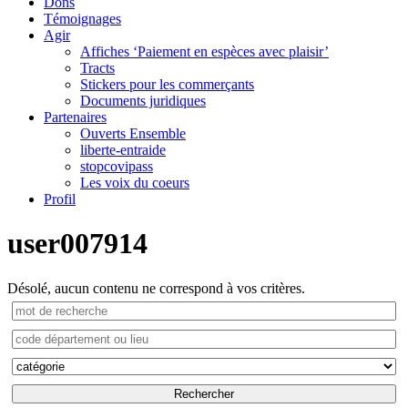
Dons
Témoignages
Agir
Affiches ‘Paiement en espèces avec plaisir’
Tracts
Stickers pour les commerçants
Documents juridiques
Partenaires
Ouverts Ensemble
liberte-entraide
stopcovipass
Les voix du coeurs
Profil
user007914
Désolé, aucun contenu ne correspond à vos critères.