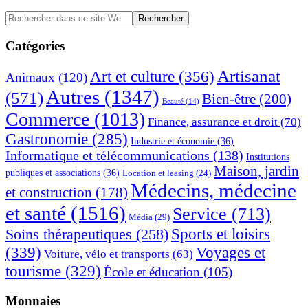
Barre
Rechercher
dans
latérale
ce
Catégories
principale
site
Web
Artisanat
Art et culture
(356)
Animaux
(120)
Autres
(1347)
(571)
Bien-être
(200)
Beauté
(14)
Commerce
(1013)
Finance, assurance et droit
(70)
Gastronomie
(285)
Industrie et économie
(36)
Informatique et télécommunications
(138)
Institutions
Maison, jardin
publiques et associations
(36)
Location et leasing
(24)
Médecins, médecine
et construction
(178)
et santé
(1516)
Service
(713)
Média
(29)
Sports et loisirs
Soins thérapeutiques
(258)
(339)
Voyages et
Voiture, vélo et transports
(63)
tourisme
(329)
École et éducation
(105)
Monnaies