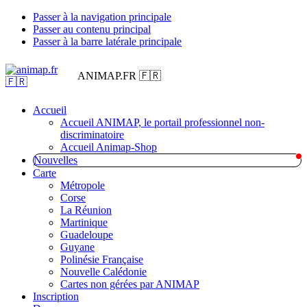
Passer à la navigation principale
Passer au contenu principal
Passer à la barre latérale principale
ANIMAP.FR 🇫🇷
Accueil
Accueil ANIMAP, le portail professionnel non-
discriminatoire
Accueil Animap-Shop
Nouvelles
Carte
Métropole
Corse
La Réunion
Martinique
Guadeloupe
Guyane
Polinésie Française
Nouvelle Calédonie
Cartes non gérées par ANIMAP
Inscription