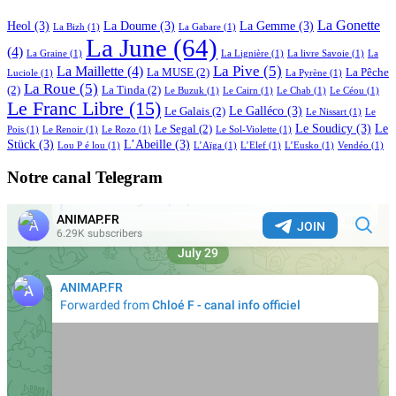
La Gonette
Heol
(3)
La Doume
(3)
La Gemme
(3)
La Bizh
(1)
La Gabare
(1)
La June
(64)
(4)
La Graine
(1)
La Lignière
(1)
La livre Savoie
(1)
La
La Pive
(5)
La Maillette
(4)
La MUSE
(2)
La Pêche
Luciole
(1)
La Pyrène
(1)
La Roue
(5)
(2)
La Tinda
(2)
Le Buzuk
(1)
Le Cairn
(1)
Le Chab
(1)
Le Céou
(1)
Le Franc Libre
(15)
Le Galléco
(3)
Le Galais
(2)
Le Nissart
(1)
Le
Le Soudicy
(3)
Le
Le Segal
(2)
Pois
(1)
Le Renoir
(1)
Le Rozo
(1)
Le Sol-Violette
(1)
Stück
(3)
L’Abeille
(3)
Lou P é lou
(1)
L’Aïga
(1)
L’Elef
(1)
L’Eusko
(1)
Vendéo
(1)
Notre canal Telegram