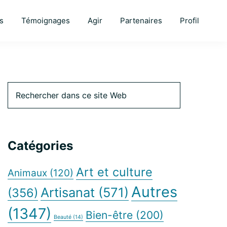
s
Témoignages
Agir
Partenaires
Profil
Barre
Rechercher
dans
ce
latérale
site
Web
Catégories
principale
Art et culture
Animaux
(120)
Autres
Artisanat
(571)
(356)
(1347)
Bien-être
(200)
Beauté
(14)