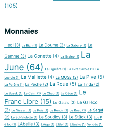
(105)
Monnaies
Heol
(3)
La Doume
(3)
La
La Bizh
(1)
La Gabare
(1)
La
La Gonette
(4)
Gemme
(3)
La Graine
(1)
June
(64)
La Lignière
(1)
La livre Savoie
(1)
La
La Pive
(5)
La Maillette
(4)
La MUSE
(2)
Luciole
(1)
La Roue
(5)
La Pêche
(2)
La Tinda
(2)
La Pyrène
(1)
Le
Le Buzuk
(1)
Le Cairn
(1)
Le Chab
(1)
Le Céou
(1)
Franc Libre
(15)
Le Galléco
Le Galais
(2)
(3)
Le Segal
Le Nissart
(1)
Le Pois
(1)
Le Renoir
(1)
Le Rozo
(1)
Le Soudicy
(3)
Le Stück
(3)
(2)
Le Sol-Violette
(1)
Lou P
L’Abeille
(3)
é lou
(1)
L’Aïga
(1)
L’Elef
(1)
L’Eusko
(1)
Vendéo
(1)