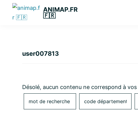
Passer
Passer
Passer
ANIMAP.FR
à
au
à
🇫🇷
la
contenu
la
navigation
principal
barre
principale
latérale
principale
user007813
Désolé, aucun contenu ne correspond à vos 