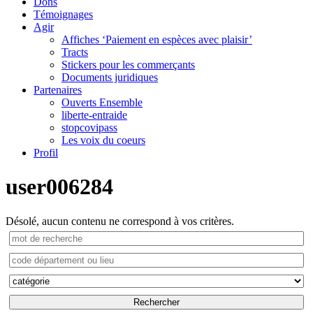
Dons
Témoignages
Agir
Affiches ‘Paiement en espèces avec plaisir’
Tracts
Stickers pour les commerçants
Documents juridiques
Partenaires
Ouverts Ensemble
liberte-entraide
stopcovipass
Les voix du coeurs
Profil
user006284
Désolé, aucun contenu ne correspond à vos critères.