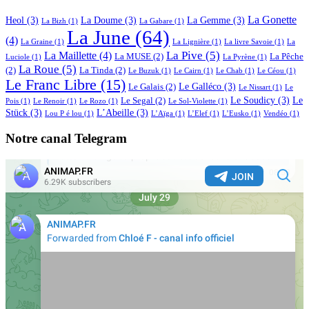
La Gonette
Heol
(3)
La Doume
(3)
La Gemme
(3)
La Bizh
(1)
La Gabare
(1)
La June
(64)
(4)
La Graine
(1)
La Lignière
(1)
La livre Savoie
(1)
La
La Pive
(5)
La Maillette
(4)
La MUSE
(2)
La Pêche
Luciole
(1)
La Pyrène
(1)
La Roue
(5)
(2)
La Tinda
(2)
Le Buzuk
(1)
Le Cairn
(1)
Le Chab
(1)
Le Céou
(1)
Le Franc Libre
(15)
Le Galléco
(3)
Le Galais
(2)
Le Nissart
(1)
Le
Le Soudicy
(3)
Le
Le Segal
(2)
Pois
(1)
Le Renoir
(1)
Le Rozo
(1)
Le Sol-Violette
(1)
Stück
(3)
L’Abeille
(3)
Lou P é lou
(1)
L’Aïga
(1)
L’Elef
(1)
L’Eusko
(1)
Vendéo
(1)
Notre canal Telegram