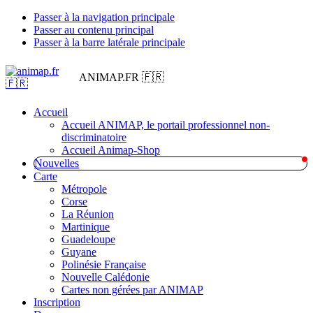
Passer à la navigation principale
Passer au contenu principal
Passer à la barre latérale principale
ANIMAP.FR 🇫🇷
Accueil
Accueil ANIMAP, le portail professionnel non-
discriminatoire
Accueil Animap-Shop
Nouvelles
Carte
Métropole
Corse
La Réunion
Martinique
Guadeloupe
Guyane
Polinésie Française
Nouvelle Calédonie
Cartes non gérées par ANIMAP
Inscription