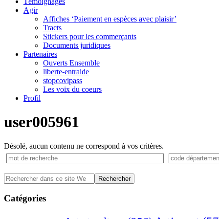
Témoignages
Agir
Affiches ‘Paiement en espèces avec plaisir’
Tracts
Stickers pour les commerçants
Documents juridiques
Partenaires
Ouverts Ensemble
liberte-entraide
stopcovipass
Les voix du coeurs
Profil
user005961
Désolé, aucun contenu ne correspond à vos critères.
Barre
Rechercher
dans
latérale
ce
Catégories
principale
site
Web