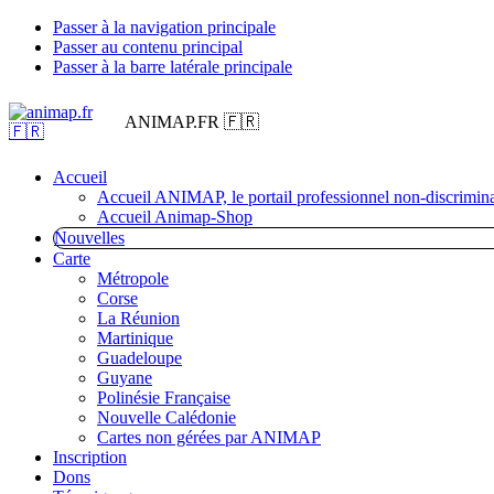
Passer à la navigation principale
Passer au contenu principal
Passer à la barre latérale principale
ANIMAP.FR 🇫🇷
Accueil
Accueil ANIMAP, le portail professionnel non-discrimina
Accueil Animap-Shop
Nouvelles
Carte
Métropole
Corse
La Réunion
Martinique
Guadeloupe
Guyane
Polinésie Française
Nouvelle Calédonie
Cartes non gérées par ANIMAP
Inscription
Dons