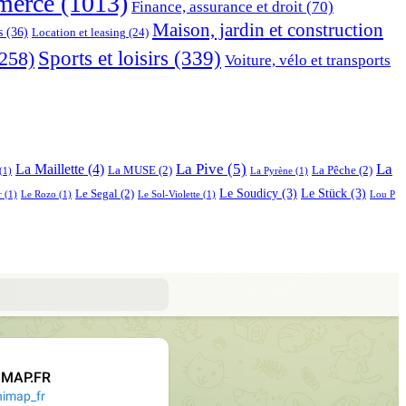
erce
(1013)
Finance, assurance et droit
(70)
Maison, jardin et construction
s
(36)
Location et leasing
(24)
Sports et loisirs
(339)
258)
Voiture, vélo et transports
La Pive
(5)
La
La Maillette
(4)
La MUSE
(2)
La Pêche
(2)
(1)
La Pyrène
(1)
Le Soudicy
(3)
Le Stück
(3)
Le Segal
(2)
r
(1)
Le Rozo
(1)
Le Sol-Violette
(1)
Lou P