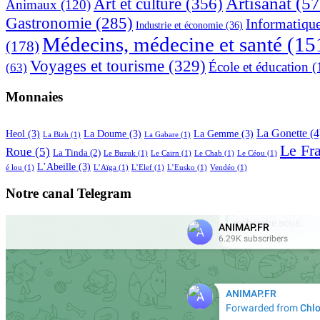
Artisanat
(57
Art et culture
(356)
Animaux
(120)
Gastronomie
(285)
Informatiqu
Industrie et économie
(36)
Médecins, médecine et santé
(15
(178)
Voyages et tourisme
(329)
École et éducation
(
(63)
Monnaies
La Gonette
(4
Heol
(3)
La Doume
(3)
La Gemme
(3)
La Bizh
(1)
La Gabare
(1)
Le Fr
Roue
(5)
La Tinda
(2)
Le Buzuk
(1)
Le Cairn
(1)
Le Chab
(1)
Le Céou
(1)
L’Abeille
(3)
é lou
(1)
L’Aïga
(1)
L’Elef
(1)
L’Eusko
(1)
Vendéo
(1)
Notre canal Telegram