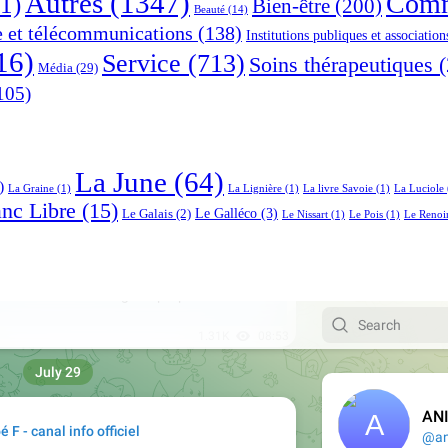
Autres
(1347)
Comm
1)
Bien-être
(200)
Beauté
(14)
e et télécommunications
(138)
Institutions publiques et association
16)
Service
(713)
Soins thérapeutiques
(
Média
(29)
105)
La June
(64)
)
La Graine
(1)
La Lignière
(1)
La livre Savoie
(1)
La Luciole
anc Libre
(15)
Le Galléco
(3)
Le Galais
(2)
Le Nissart
(1)
Le Pois
(1)
Le Renoi