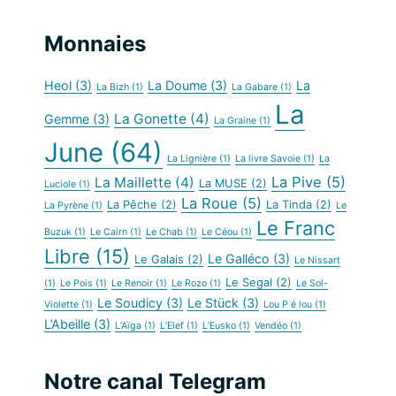
Monnaies
Heol
(3)
La Doume
(3)
La
La Bizh
(1)
La Gabare
(1)
La
La Gonette
(4)
Gemme
(3)
La Graine
(1)
June
(64)
La Lignière
(1)
La livre Savoie
(1)
La
La Pive
(5)
La Maillette
(4)
La MUSE
(2)
Luciole
(1)
La Roue
(5)
La Pêche
(2)
La Tinda
(2)
La Pyrène
(1)
Le
Le Franc
Buzuk
(1)
Le Cairn
(1)
Le Chab
(1)
Le Céou
(1)
Libre
(15)
Le Galléco
(3)
Le Galais
(2)
Le Nissart
Le Segal
(2)
(1)
Le Pois
(1)
Le Renoir
(1)
Le Rozo
(1)
Le Sol-
Le Soudicy
(3)
Le Stück
(3)
Violette
(1)
Lou P é lou
(1)
L’Abeille
(3)
L’Aïga
(1)
L’Elef
(1)
L’Eusko
(1)
Vendéo
(1)
Notre canal Telegram