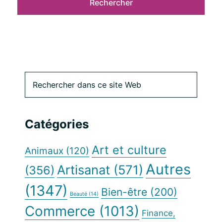
Barre
Rechercher
dans
latérale
ce
site
principale
Catégories
Web
Art et culture
Animaux
(120)
Autres
Artisanat
(571)
(356)
(1347)
Bien-être
(200)
Beauté
(14)
Commerce
(1013)
Finance,