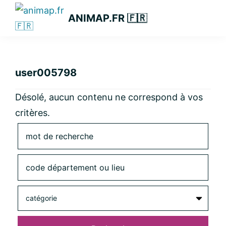
Passer
Passer
Passer
ANIMAP.FR 🇫🇷
à
au
à
la
contenu
la
navigation
principal
barre
principale
latérale
user005798
principale
Désolé, aucun contenu ne correspond à vos
critères.