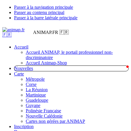
Passer à la navigation principale
Passer au contenu principal
Passer à la barre latérale principale
ANIMAP.FR 🇫🇷
Accueil
Accueil ANIMAP, le portail professionnel non-
discriminatoire
Accueil Animap-Shop
Nouvelles
Carte
Métropole
Corse
La Réunion
Martinique
Guadeloupe
Guyane
Polinésie Française
Nouvelle Calédonie
Cartes non gérées par ANIMAP
Inscription