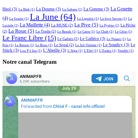
La Gonette
Heol
(3)
La Doume
(3)
La Gemme
(3)
La Bizh
(1)
La Gabare
(1)
La June
(64)
(4)
La Graine
(1)
La Lignière
(1)
La livre Savoie
(1)
La
La Pive
(5)
La Maillette
(4)
La MUSE
(2)
La Pêche
Luciole
(1)
La Pyrène
(1)
La Roue
(5)
(2)
La Tinda
(2)
Le Buzuk
(1)
Le Cairn
(1)
Le Chab
(1)
Le Céou
(1)
Le Franc Libre
(15)
Le Galléco
(3)
Le Galais
(2)
Le Nissart
(1)
Le
Le Soudicy
(3)
Le
Le Segal
(2)
Pois
(1)
Le Renoir
(1)
Le Rozo
(1)
Le Sol-Violette
(1)
Stück
(3)
L’Abeille
(3)
Lou P é lou
(1)
L’Aïga
(1)
L’Elef
(1)
L’Eusko
(1)
Vendéo
(1)
Notre canal Telegram