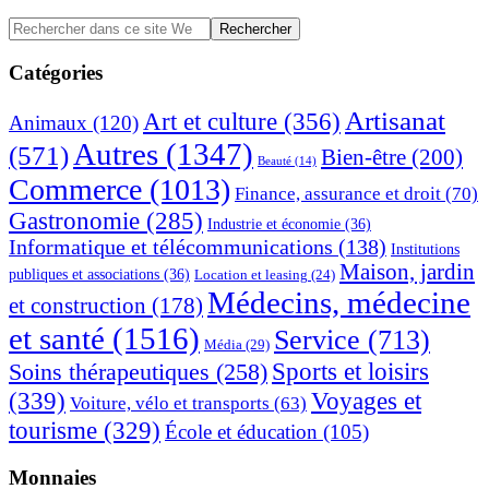
Barre
Rechercher
dans
latérale
ce
Catégories
principale
site
Web
Artisanat
Art et culture
(356)
Animaux
(120)
Autres
(1347)
(571)
Bien-être
(200)
Beauté
(14)
Commerce
(1013)
Finance, assurance et droit
(70)
Gastronomie
(285)
Industrie et économie
(36)
Informatique et télécommunications
(138)
Institutions
Maison, jardin
publiques et associations
(36)
Location et leasing
(24)
Médecins, médecine
et construction
(178)
et santé
(1516)
Service
(713)
Média
(29)
Sports et loisirs
Soins thérapeutiques
(258)
(339)
Voyages et
Voiture, vélo et transports
(63)
tourisme
(329)
École et éducation
(105)
Monnaies