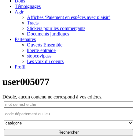
Dons
Témoignages
Agir
Affiches ‘Paiement en espèces avec plaisir’
Tracts
Stickers pour les commerçants
Documents juridiques
Partenaires
Ouverts Ensemble
liberte-entraide
stopcovipass
Les voix du coeurs
Profil
user005077
Désolé, aucun contenu ne correspond à vos critères.