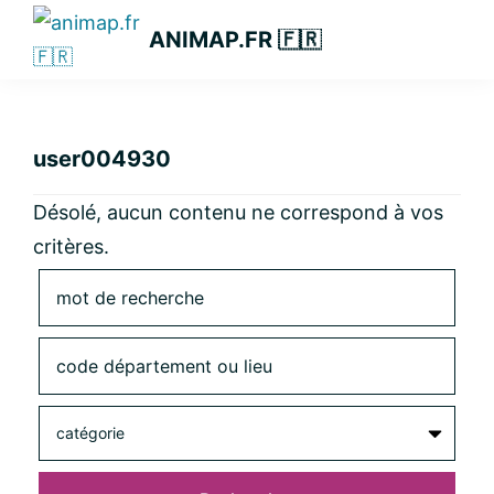
Passer
Passer
Passer
ANIMAP.FR 🇫🇷
à
au
à
la
contenu
la
navigation
principal
barre
principale
latérale
user004930
principale
Désolé, aucun contenu ne correspond à vos
critères.