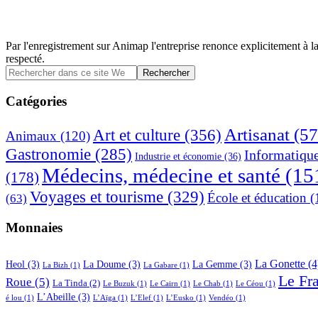
Par l'enregistrement sur Animap l'entreprise renonce explicitement à la
respecté.
Barre
Rechercher
dans
latérale
ce
Catégories
principale
site
Web
Artisanat
(57
Art et culture
(356)
Animaux
(120)
Gastronomie
(285)
Informatiqu
Industrie et économie
(36)
Médecins, médecine et santé
(15
(178)
Voyages et tourisme
(329)
École et éducation
(
(63)
Monnaies
La Gonette
(4
Heol
(3)
La Doume
(3)
La Gemme
(3)
La Bizh
(1)
La Gabare
(1)
Le Fr
Roue
(5)
La Tinda
(2)
Le Buzuk
(1)
Le Cairn
(1)
Le Chab
(1)
Le Céou
(1)
L’Abeille
(3)
é lou
(1)
L’Aïga
(1)
L’Elef
(1)
L’Eusko
(1)
Vendéo
(1)