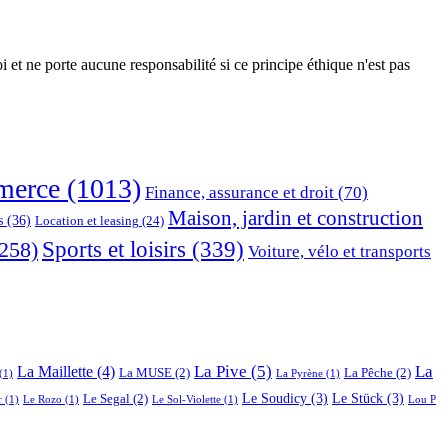
 et ne porte aucune responsabilité si ce principe éthique n'est pas
erce
(1013)
Finance, assurance et droit
(70)
Maison, jardin et construction
s
(36)
Location et leasing
(24)
Sports et loisirs
(339)
258)
Voiture, vélo et transports
La Pive
(5)
La
La Maillette
(4)
La MUSE
(2)
La Pêche
(2)
(1)
La Pyrène
(1)
Le Soudicy
(3)
Le Stück
(3)
Le Segal
(2)
r
(1)
Le Rozo
(1)
Le Sol-Violette
(1)
Lou P