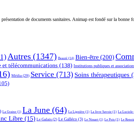
 présentation de documents sanitaires. Animap est fondé sur la bonne foi
Autres
(1347)
Comm
1)
Bien-être
(200)
Beauté
(14)
e et télécommunications
(138)
Institutions publiques et association
16)
Service
(713)
Soins thérapeutiques
(
Média
(29)
105)
La June
(64)
)
La Graine
(1)
La Lignière
(1)
La livre Savoie
(1)
La Luciole
anc Libre
(15)
Le Galléco
(3)
Le Galais
(2)
Le Nissart
(1)
Le Pois
(1)
Le Renoi