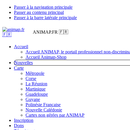
Passer à la navigation principale
Passer au contenu principal
Passer à la barre latérale principale
ANIMAP.FR 🇫🇷
Accueil
Accueil ANIMAP, le portail professionnel non-discrimina
Accueil Animap-Shop
Nouvelles
Carte
Métropole
Corse
La Réunion
Martinique
Guadeloupe
Guyane
Polinésie Française
Nouvelle Calédonie
Cartes non gérées par ANIMAP
Inscription
Dons