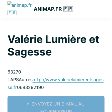
Passer
Passer
Passer
ANIMAP.FR 🇫🇷
à
au
à
la
contenu
la
navigation
principal
barre
principale
latérale
Valérie Lumière et
principale
Sagesse
63270
LAPS
Autres
http://www.valerielumiereetsages
se.fr
0683292190
ENVOYEZ UN E-MAIL AU
FOURNISSEUR