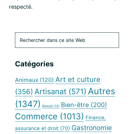
respecté.
Barre
Rechercher
dans
latérale
ce
site
principale
Catégories
Web
Art et culture
Animaux
(120)
Autres
Artisanat
(571)
(356)
(1347)
Bien-être
(200)
Beauté
(14)
Commerce
(1013)
Finance,
Gastronomie
assurance et droit
(70)