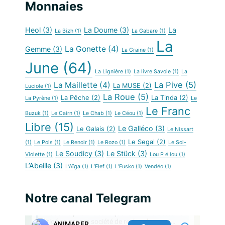
Monnaies
Heol
(3)
La Doume
(3)
La
La Bizh
(1)
La Gabare
(1)
La
La Gonette
(4)
Gemme
(3)
La Graine
(1)
June
(64)
La Lignière
(1)
La livre Savoie
(1)
La
La Pive
(5)
La Maillette
(4)
La MUSE
(2)
Luciole
(1)
La Roue
(5)
La Pêche
(2)
La Tinda
(2)
La Pyrène
(1)
Le
Le Franc
Buzuk
(1)
Le Cairn
(1)
Le Chab
(1)
Le Céou
(1)
Libre
(15)
Le Galléco
(3)
Le Galais
(2)
Le Nissart
Le Segal
(2)
(1)
Le Pois
(1)
Le Renoir
(1)
Le Rozo
(1)
Le Sol-
Le Soudicy
(3)
Le Stück
(3)
Violette
(1)
Lou P é lou
(1)
L’Abeille
(3)
L’Aïga
(1)
L’Elef
(1)
L’Eusko
(1)
Vendéo
(1)
Notre canal Telegram