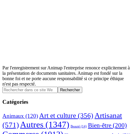
Par l'enregistrement sur Animap l'entreprise renonce explicitement à
la présentation de documents sanitaires. Animap est fondé sur la
bonne foi et ne porte aucune responsabilité si ce principe éthique
n'est pas respecté.
Barre
Rechercher
dans
latérale
ce
Catégories
principale
site
Web
Artisanat
Art et culture
(356)
Animaux
(120)
Autres
(1347)
(571)
Bien-être
(200)
Beauté
(14)