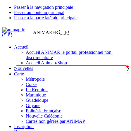
Passer à la navigation principale
Passer au contenu principal
Passer à la barre latérale principale
ANIMAP.FR 🇫🇷
Accueil
Accueil ANIMAP, le portail professionnel non-
discriminatoire
Accueil Animap-Shop
Nouvelles
Carte
Métropole
Corse
La Réunion
Martinique
Guadeloupe
Guyane
Polinésie Française
Nouvelle Calédonie
Cartes non gérées par ANIMAP
Inscription