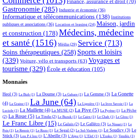
Commerce
(1013)
Finance, assurance et droit
(70)
Gastronomie
(285)
Industrie et économie
(36)
Informatique et télécommunications
(138)
Institutions
Maison, jardin
publiques et associations
(36)
Location et leasing
(24)
Médecins, médecine
et construction
(178)
et santé
(1516)
Service
(713)
Média
(29)
Sports et loisirs
Soins thérapeutiques
(258)
(339)
Voyages et
Voiture, vélo et transports
(63)
tourisme
(329)
École et éducation
(105)
Monnaies
La Gonette
Heol
(3)
La Doume
(3)
La Gemme
(3)
La Bizh
(1)
La Gabare
(1)
La June
(64)
(4)
La Graine
(1)
La Lignière
(1)
La livre Savoie
(1)
La
La Pive
(5)
La Maillette
(4)
La MUSE
(2)
La Pêche
Luciole
(1)
La Pyrène
(1)
La Roue
(5)
(2)
La Tinda
(2)
Le Buzuk
(1)
Le Cairn
(1)
Le Chab
(1)
Le Céou
(1)
Le Franc Libre
(15)
Le Galléco
(3)
Le Galais
(2)
Le Nissart
(1)
Le
Le Soudicy
(3)
Le
Le Segal
(2)
Pois
(1)
Le Renoir
(1)
Le Rozo
(1)
Le Sol-Violette
(1)
Stück
(3)
L’Abeille
(3)
Lou P é lou
(1)
L’Aïga
(1)
L’Elef
(1)
L’Eusko
(1)
Vendéo
(1)