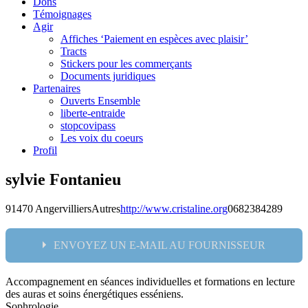
Dons
Témoignages
Agir
Affiches ‘Paiement en espèces avec plaisir’
Tracts
Stickers pour les commerçants
Documents juridiques
Partenaires
Ouverts Ensemble
liberte-entraide
stopcovipass
Les voix du coeurs
Profil
sylvie Fontanieu
91470 Angervilliers
Autres
http://www.cristaline.org
0682384289
ENVOYEZ UN E-MAIL AU FOURNISSEUR
Accompagnement en séances individuelles et formations en lecture
Nom:
des auras et soins énergétiques esséniens.
Sophrologie.