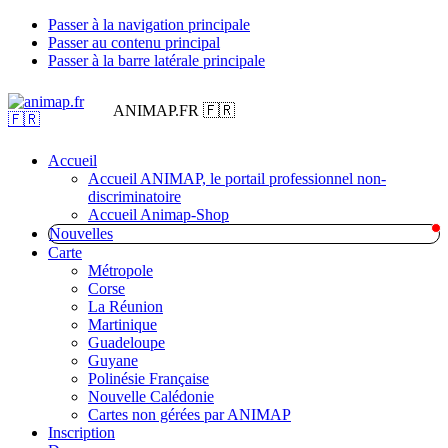
Passer à la navigation principale
Passer au contenu principal
Passer à la barre latérale principale
ANIMAP.FR 🇫🇷
Accueil
Accueil ANIMAP, le portail professionnel non-
discriminatoire
Accueil Animap-Shop
Nouvelles
Carte
Métropole
Corse
La Réunion
Martinique
Guadeloupe
Guyane
Polinésie Française
Nouvelle Calédonie
Cartes non gérées par ANIMAP
Inscription