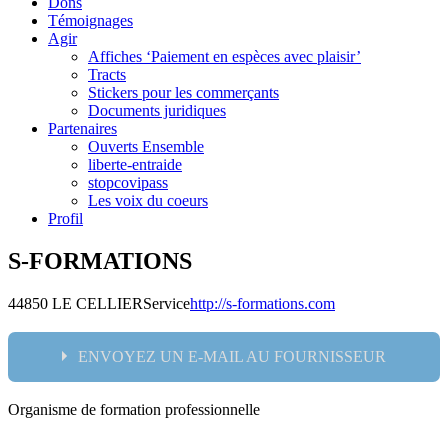
Dons
Témoignages
Agir
Affiches ‘Paiement en espèces avec plaisir’
Tracts
Stickers pour les commerçants
Documents juridiques
Partenaires
Ouverts Ensemble
liberte-entraide
stopcovipass
Les voix du coeurs
Profil
S-FORMATIONS
44850 LE CELLIER
Service
http://s-formations.com
ENVOYEZ UN E-MAIL AU FOURNISSEUR
Organisme de formation professionnelle
Nom: