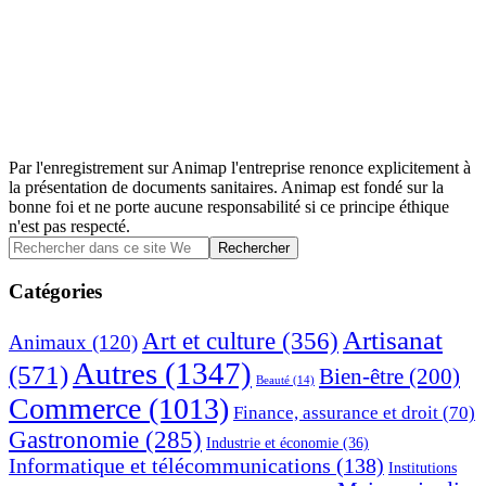
Par l'enregistrement sur Animap l'entreprise renonce explicitement à
la présentation de documents sanitaires. Animap est fondé sur la
bonne foi et ne porte aucune responsabilité si ce principe éthique
n'est pas respecté.
Barre
Rechercher
dans
latérale
ce
Catégories
principale
site
Web
Artisanat
Art et culture
(356)
Animaux
(120)
Autres
(1347)
(571)
Bien-être
(200)
Beauté
(14)
Commerce
(1013)
Finance, assurance et droit
(70)
Gastronomie
(285)
Industrie et économie
(36)
Informatique et télécommunications
(138)
Institutions