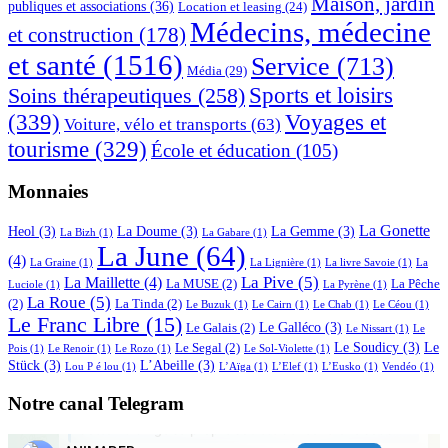
Maison, jardin
publiques et associations
(36)
Location et leasing
(24)
Médecins, médecine
et construction
(178)
et santé
(1516)
Service
(713)
Média
(29)
Sports et loisirs
Soins thérapeutiques
(258)
(339)
Voyages et
Voiture, vélo et transports
(63)
tourisme
(329)
École et éducation
(105)
Monnaies
La Gonette
Heol
(3)
La Doume
(3)
La Gemme
(3)
La Bizh
(1)
La Gabare
(1)
La June
(64)
(4)
La Graine
(1)
La Lignière
(1)
La livre Savoie
(1)
La
La Pive
(5)
La Maillette
(4)
La MUSE
(2)
La Pêche
Luciole
(1)
La Pyrène
(1)
La Roue
(5)
(2)
La Tinda
(2)
Le Buzuk
(1)
Le Cairn
(1)
Le Chab
(1)
Le Céou
(1)
Le Franc Libre
(15)
Le Galléco
(3)
Le Galais
(2)
Le Nissart
(1)
Le
Le Soudicy
(3)
Le
Le Segal
(2)
Pois
(1)
Le Renoir
(1)
Le Rozo
(1)
Le Sol-Violette
(1)
Stück
(3)
L’Abeille
(3)
Lou P é lou
(1)
L’Aïga
(1)
L’Elef
(1)
L’Eusko
(1)
Vendéo
(1)
Notre canal Telegram