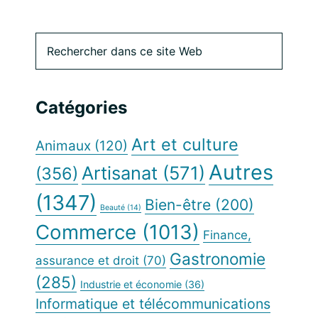
Barre
Rechercher
dans
latérale
ce
site
principale
Catégories
Web
Art et culture
Animaux
(120)
Autres
Artisanat
(571)
(356)
(1347)
Bien-être
(200)
Beauté
(14)
Commerce
(1013)
Finance,
Gastronomie
assurance et droit
(70)
(285)
Industrie et économie
(36)
Informatique et télécommunications