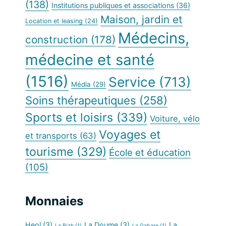
(138)
Institutions publiques et associations
(36)
Maison, jardin et
Location et leasing
(24)
Médecins,
construction
(178)
médecine et santé
(1516)
Service
(713)
Média
(29)
Soins thérapeutiques
(258)
Sports et loisirs
(339)
Voiture, vélo
Voyages et
et transports
(63)
tourisme
(329)
École et éducation
(105)
Monnaies
Heol
(3)
La Doume
(3)
La
La Bizh
(1)
La Gabare
(1)