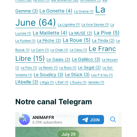
La
La Gonette
(4)
Gemme
(3)
La Graine
(1)
June
(64)
La Lignière
(1)
La livre Savoie
(1)
La
La Pive
(5)
La Maillette
(4)
La MUSE
(2)
Luciole
(1)
La Roue
(5)
La Pêche
(2)
La Tinda
(2)
La Pyrène
(1)
Le
Le Franc
Buzuk
(1)
Le Cairn
(1)
Le Chab
(1)
Le Céou
(1)
Libre
(15)
Le Galléco
(3)
Le Galais
(2)
Le Nissart
Le Segal
(2)
(1)
Le Pois
(1)
Le Renoir
(1)
Le Rozo
(1)
Le Sol-
Le Soudicy
(3)
Le Stück
(3)
Violette
(1)
Lou P é lou
(1)
L’Abeille
(3)
L’Aïga
(1)
L’Elef
(1)
L’Eusko
(1)
Vendéo
(1)
Notre canal Telegram