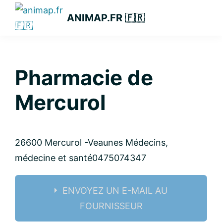
Passer
Passer
Passer
ANIMAP.FR 🇫🇷
à
au
à
la
contenu
la
navigation
principal
barre
principale
latérale
Pharmacie de
principale
Mercurol
26600 Mercurol -Veaunes
Médecins,
médecine et santé
0475074347
ENVOYEZ UN E-MAIL AU
FOURNISSEUR