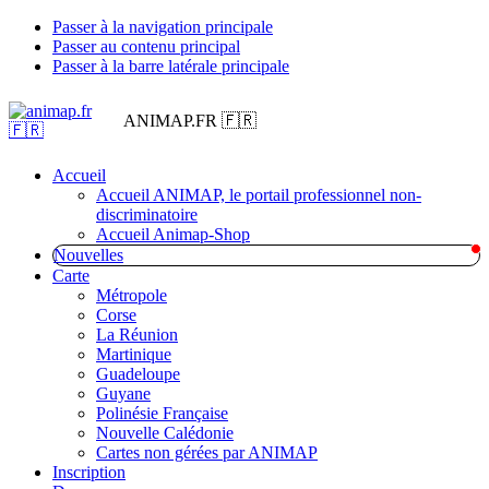
Passer à la navigation principale
Passer au contenu principal
Passer à la barre latérale principale
ANIMAP.FR 🇫🇷
Accueil
Accueil ANIMAP, le portail professionnel non-
discriminatoire
Accueil Animap-Shop
Nouvelles
Carte
Métropole
Corse
La Réunion
Martinique
Guadeloupe
Guyane
Polinésie Française
Nouvelle Calédonie
Cartes non gérées par ANIMAP
Inscription