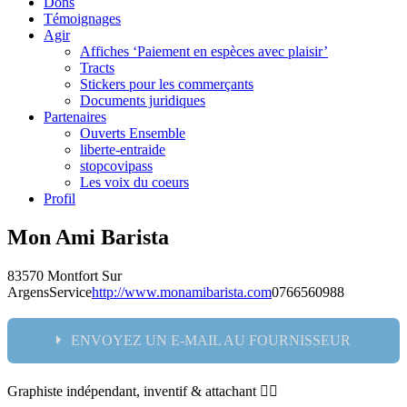
Dons
Témoignages
Agir
Affiches ‘Paiement en espèces avec plaisir’
Tracts
Stickers pour les commerçants
Documents juridiques
Partenaires
Ouverts Ensemble
liberte-entraide
stopcovipass
Les voix du coeurs
Profil
Mon Ami Barista
83570 Montfort Sur
Argens
Service
http://www.monamibarista.com
0766560988
ENVOYEZ UN E-MAIL AU FOURNISSEUR
Graphiste indépendant, inventif & attachant 👌🏼
Nom: