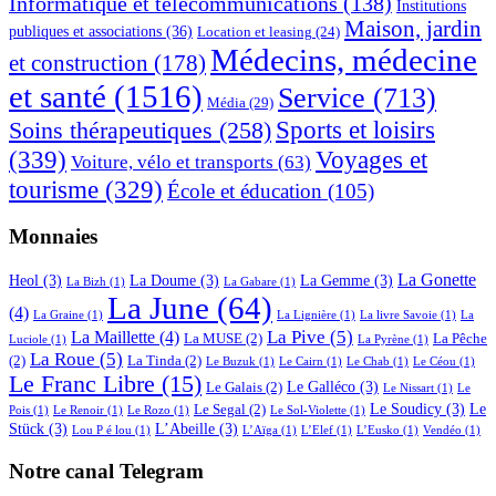
Informatique et télécommunications
(138)
Institutions
Maison, jardin
publiques et associations
(36)
Location et leasing
(24)
Médecins, médecine
et construction
(178)
et santé
(1516)
Service
(713)
Média
(29)
Sports et loisirs
Soins thérapeutiques
(258)
(339)
Voyages et
Voiture, vélo et transports
(63)
tourisme
(329)
École et éducation
(105)
Monnaies
La Gonette
Heol
(3)
La Doume
(3)
La Gemme
(3)
La Bizh
(1)
La Gabare
(1)
La June
(64)
(4)
La Graine
(1)
La Lignière
(1)
La livre Savoie
(1)
La
La Pive
(5)
La Maillette
(4)
La MUSE
(2)
La Pêche
Luciole
(1)
La Pyrène
(1)
La Roue
(5)
(2)
La Tinda
(2)
Le Buzuk
(1)
Le Cairn
(1)
Le Chab
(1)
Le Céou
(1)
Le Franc Libre
(15)
Le Galléco
(3)
Le Galais
(2)
Le Nissart
(1)
Le
Le Soudicy
(3)
Le
Le Segal
(2)
Pois
(1)
Le Renoir
(1)
Le Rozo
(1)
Le Sol-Violette
(1)
Stück
(3)
L’Abeille
(3)
Lou P é lou
(1)
L’Aïga
(1)
L’Elef
(1)
L’Eusko
(1)
Vendéo
(1)
Notre canal Telegram