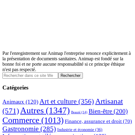
Par l'enregistrement sur Animap l'entreprise renonce explicitement à
la présentation de documents sanitaires. Animap est fondé sur la
bonne foi et ne porte aucune responsabilité si ce principe éthique
n'est pas respecté.
Barre
Rechercher
dans
latérale
ce
Catégories
principale
site
Web
Artisanat
Art et culture
(356)
Animaux
(120)
Autres
(1347)
(571)
Bien-être
(200)
Beauté
(14)
Commerce
(1013)
Finance, assurance et droit
(70)
Gastronomie
(285)
Industrie et économie
(36)