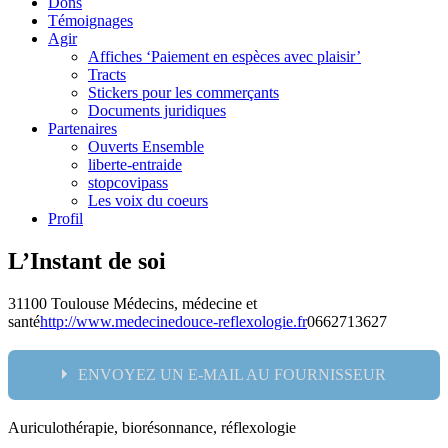
Dons
Témoignages
Agir
Affiches ‘Paiement en espèces avec plaisir’
Tracts
Stickers pour les commerçants
Documents juridiques
Partenaires
Ouverts Ensemble
liberte-entraide
stopcovipass
Les voix du coeurs
Profil
L’Instant de soi
31100 Toulouse
Médecins, médecine et
santé
http://www.medecinedouce-reflexologie.fr
0662713627
ENVOYEZ UN E-MAIL AU FOURNISSEUR
Auriculothérapie, biorésonnance, réflexologie
Nom: