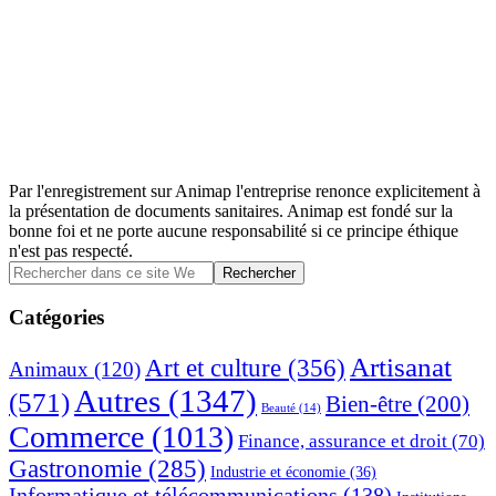
Par l'enregistrement sur Animap l'entreprise renonce explicitement à
la présentation de documents sanitaires. Animap est fondé sur la
bonne foi et ne porte aucune responsabilité si ce principe éthique
n'est pas respecté.
Barre
Rechercher
dans
latérale
ce
Catégories
principale
site
Web
Artisanat
Art et culture
(356)
Animaux
(120)
Autres
(1347)
(571)
Bien-être
(200)
Beauté
(14)
Commerce
(1013)
Finance, assurance et droit
(70)
Gastronomie
(285)
Industrie et économie
(36)
Informatique et télécommunications
(138)