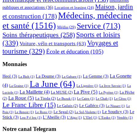
Institutions
Maison, jardin
publiques et associations
(36)
Location et leasing
(24)
Médecins, médecine
et construction
(178)
et santé
(1516)
Service
(713)
Média
(29)
Sports et loisirs
Soins thérapeutiques
(258)
(339)
Voyages et
Voiture, vélo et transports
(63)
tourisme
(329)
École et éducation
(105)
Monnaies
La Gonette
Heol
(3)
La Doume
(3)
La Gemme
(3)
La Bizh
(1)
La Gabare
(1)
La June
(64)
(4)
La Graine
(1)
La Lignière
(1)
La livre Savoie
(1)
La
La Pive
(5)
La Maillette
(4)
La MUSE
(2)
La Pêche
Luciole
(1)
La Pyrène
(1)
La Roue
(5)
(2)
La Tinda
(2)
Le Buzuk
(1)
Le Cairn
(1)
Le Chab
(1)
Le Céou
(1)
Le Franc Libre
(15)
Le Galléco
(3)
Le Galais
(2)
Le Nissart
(1)
Le
Le Soudicy
(3)
Le
Le Segal
(2)
Pois
(1)
Le Renoir
(1)
Le Rozo
(1)
Le Sol-Violette
(1)
Stück
(3)
L’Abeille
(3)
Lou P é lou
(1)
L’Aïga
(1)
L’Elef
(1)
L’Eusko
(1)
Vendéo
(1)
Notre canal Telegram