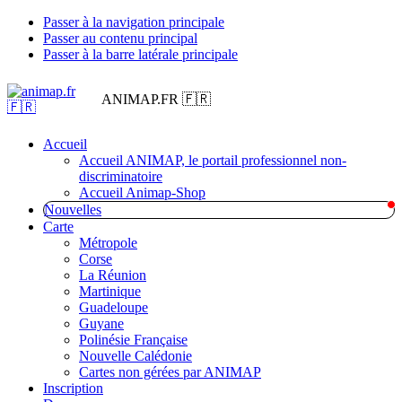
Passer à la navigation principale
Passer au contenu principal
Passer à la barre latérale principale
ANIMAP.FR 🇫🇷
Accueil
Accueil ANIMAP, le portail professionnel non-
discriminatoire
Accueil Animap-Shop
Nouvelles
Carte
Métropole
Corse
La Réunion
Martinique
Guadeloupe
Guyane
Polinésie Française
Nouvelle Calédonie
Cartes non gérées par ANIMAP
Inscription