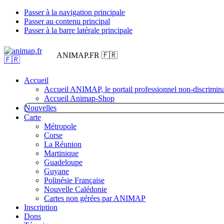
Passer à la navigation principale
Passer au contenu principal
Passer à la barre latérale principale
ANIMAP.FR 🇫🇷
Accueil
Accueil ANIMAP, le portail professionnel non-discrimina
Accueil Animap-Shop
Nouvelles
Carte
Métropole
Corse
La Réunion
Martinique
Guadeloupe
Guyane
Polinésie Française
Nouvelle Calédonie
Cartes non gérées par ANIMAP
Inscription
Dons