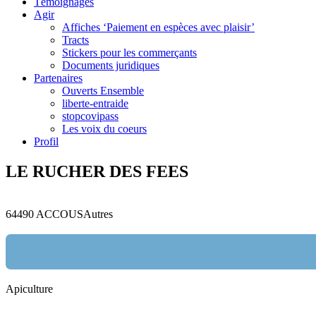
Témoignages
Agir
Affiches ‘Paiement en espèces avec plaisir’
Tracts
Stickers pour les commerçants
Documents juridiques
Partenaires
Ouverts Ensemble
liberte-entraide
stopcovipass
Les voix du coeurs
Profil
LE RUCHER DES FEES
64490 ACCOUS
Autres
Apiculture
Nom: