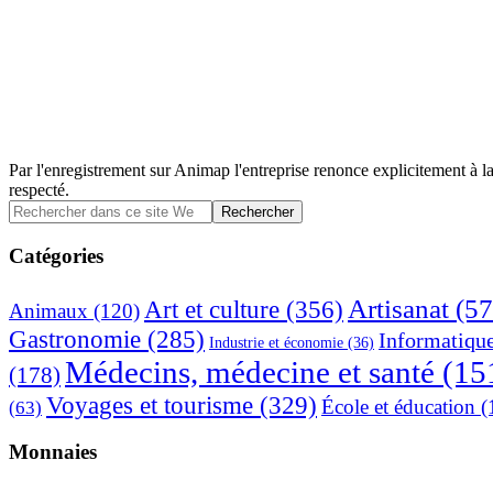
Par l'enregistrement sur Animap l'entreprise renonce explicitement à la
respecté.
Barre
Rechercher
dans
latérale
ce
Catégories
principale
site
Web
Artisanat
(57
Art et culture
(356)
Animaux
(120)
Gastronomie
(285)
Informatiqu
Industrie et économie
(36)
Médecins, médecine et santé
(15
(178)
Voyages et tourisme
(329)
École et éducation
(
(63)
Monnaies