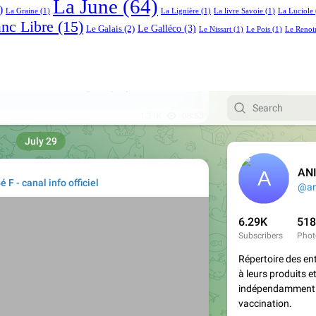
La June
(64)
)
La Graine
(1)
La Lignière
(1)
La livre Savoie
(1)
La Luciole
anc Libre
(15)
Le Galléco
(3)
Le Galais
(2)
Le Nissart
(1)
Le Pois
(1)
Le Renoi