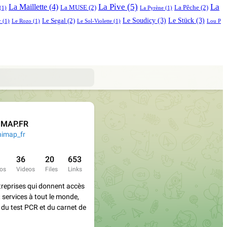
La Pive
(5)
La
La Maillette
(4)
La MUSE
(2)
La Pêche
(2)
(1)
La Pyrène
(1)
Le Soudicy
(3)
Le Stück
(3)
Le Segal
(2)
r
(1)
Le Rozo
(1)
Le Sol-Violette
(1)
Lou P