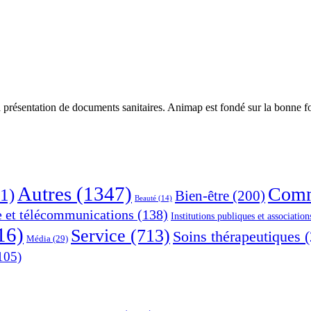
 présentation de documents sanitaires. Animap est fondé sur la bonne foi
Autres
(1347)
Comm
1)
Bien-être
(200)
Beauté
(14)
e et télécommunications
(138)
Institutions publiques et association
16)
Service
(713)
Soins thérapeutiques
(
Média
(29)
105)