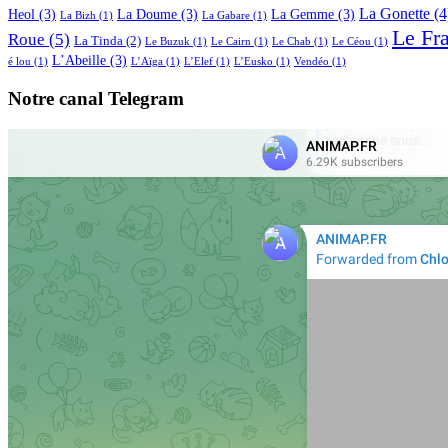
La Gonette
(4
Heol
(3)
La Doume
(3)
La Gemme
(3)
La Bizh
(1)
La Gabare
(1)
Le Fr
Roue
(5)
La Tinda
(2)
Le Buzuk
(1)
Le Cairn
(1)
Le Chab
(1)
Le Céou
(1)
L’Abeille
(3)
é lou
(1)
L’Aïga
(1)
L’Elef
(1)
L’Eusko
(1)
Vendéo
(1)
Notre canal Telegram