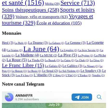
et santé
(1516)
Service
(713)
Média
(29)
Sports et loisirs
Soins thérapeutiques
(258)
(339)
Voyages et
Voiture, vélo et transports
(63)
tourisme
(329)
École et éducation
(105)
Monnaies
La Gonette
Heol
(3)
La Doume
(3)
La Gemme
(3)
La Bizh
(1)
La Gabare
(1)
La June
(64)
(4)
La Graine
(1)
La Lignière
(1)
La livre Savoie
(1)
La
La Pive
(5)
La Maillette
(4)
La MUSE
(2)
La Pêche
Luciole
(1)
La Pyrène
(1)
La Roue
(5)
(2)
La Tinda
(2)
Le Buzuk
(1)
Le Cairn
(1)
Le Chab
(1)
Le Céou
(1)
Le Franc Libre
(15)
Le Galléco
(3)
Le Galais
(2)
Le Nissart
(1)
Le
Le Soudicy
(3)
Le
Le Segal
(2)
Pois
(1)
Le Renoir
(1)
Le Rozo
(1)
Le Sol-Violette
(1)
Stück
(3)
L’Abeille
(3)
Lou P é lou
(1)
L’Aïga
(1)
L’Elef
(1)
L’Eusko
(1)
Vendéo
(1)
Notre canal Telegram