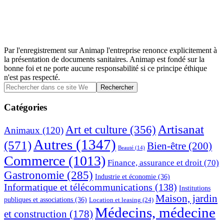
Par l'enregistrement sur Animap l'entreprise renonce explicitement à
la présentation de documents sanitaires. Animap est fondé sur la
bonne foi et ne porte aucune responsabilité si ce principe éthique
n'est pas respecté.
Barre
Rechercher
dans
latérale
ce
Catégories
principale
site
Web
Artisanat
Art et culture
(356)
Animaux
(120)
Autres
(1347)
(571)
Bien-être
(200)
Beauté
(14)
Commerce
(1013)
Finance, assurance et droit
(70)
Gastronomie
(285)
Industrie et économie
(36)
Informatique et télécommunications
(138)
Institutions
Maison, jardin
publiques et associations
(36)
Location et leasing
(24)
Médecins, médecine
et construction
(178)