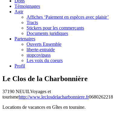
Dons
Témoignages
Agir
Affiches ‘Paiement en espèces avec plaisir’
Tracts
Stickers pour les commerçants
Documents juridiques
Partenaires
Ouverts Ensemble
liberte-entraide
stopcovipass
Les voix du coeurs
Profil
Le Clos de la Charbonnière
37190 NEUIL
Voyages et
tourisme
http://www.leclosdelacharbonniere.fr
0680262218
Locations de vacances en Gîtes en touraine.