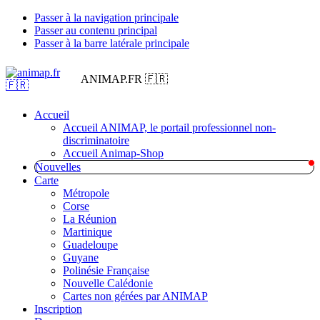
Passer à la navigation principale
Passer au contenu principal
Passer à la barre latérale principale
ANIMAP.FR 🇫🇷
Accueil
Accueil ANIMAP, le portail professionnel non-
discriminatoire
Accueil Animap-Shop
Nouvelles
Carte
Métropole
Corse
La Réunion
Martinique
Guadeloupe
Guyane
Polinésie Française
Nouvelle Calédonie
Cartes non gérées par ANIMAP
Inscription