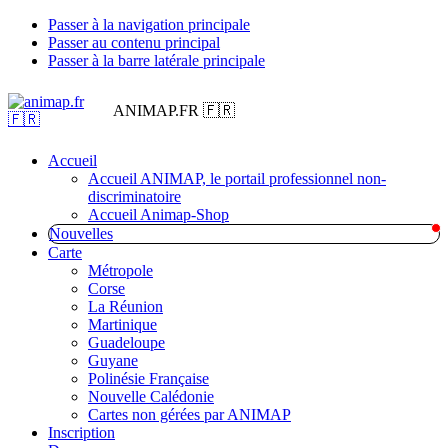
Passer à la navigation principale
Passer au contenu principal
Passer à la barre latérale principale
ANIMAP.FR 🇫🇷
Accueil
Accueil ANIMAP, le portail professionnel non-
discriminatoire
Accueil Animap-Shop
Nouvelles
Carte
Métropole
Corse
La Réunion
Martinique
Guadeloupe
Guyane
Polinésie Française
Nouvelle Calédonie
Cartes non gérées par ANIMAP
Inscription