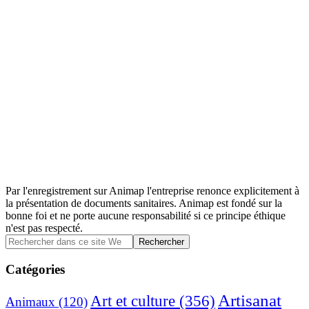
Par l'enregistrement sur Animap l'entreprise renonce explicitement à
la présentation de documents sanitaires. Animap est fondé sur la
bonne foi et ne porte aucune responsabilité si ce principe éthique
n'est pas respecté.
Barre
Rechercher
dans
latérale
ce
Catégories
principale
site
Web
Artisanat
Art et culture
(356)
Animaux
(120)