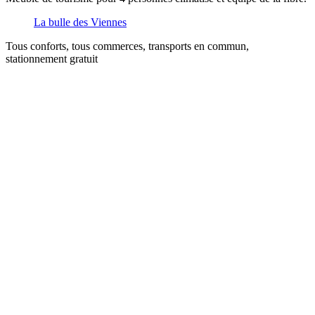
Nom:
La bulle des Viennes
email:
Tous conforts, tous commerces, transports en commun,
Message:
stationnement gratuit