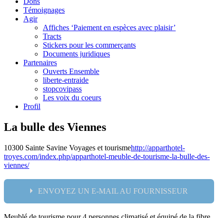
Dons
Témoignages
Agir
Affiches ‘Paiement en espèces avec plaisir’
Tracts
Stickers pour les commerçants
Documents juridiques
Partenaires
Ouverts Ensemble
liberte-entraide
stopcovipass
Les voix du coeurs
Profil
La bulle des Viennes
10300 Sainte Savine
Voyages et tourisme
http://apparthotel-
troyes.com/index.php/apparthotel-meuble-de-tourisme-la-bulle-des-
viennes/
ENVOYEZ UN E-MAIL AU FOURNISSEUR
Meublé de tourisme pour 4 personnes climatisé et équipé de la fibre.