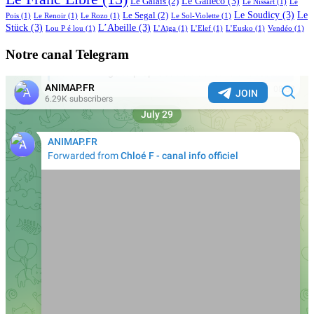
Le Galléco
(3)
Le Galais
(2)
Le Nissart
(1)
Le
Le Soudicy
(3)
Le
Le Segal
(2)
Pois
(1)
Le Renoir
(1)
Le Rozo
(1)
Le Sol-Violette
(1)
Stück
(3)
L’Abeille
(3)
Lou P é lou
(1)
L’Aïga
(1)
L’Elef
(1)
L’Eusko
(1)
Vendéo
(1)
Notre canal Telegram