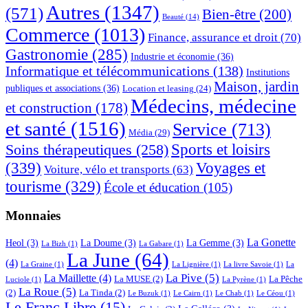
Autres
(1347)
(571)
Bien-être
(200)
Beauté
(14)
Commerce
(1013)
Finance, assurance et droit
(70)
Gastronomie
(285)
Industrie et économie
(36)
Informatique et télécommunications
(138)
Institutions
Maison, jardin
publiques et associations
(36)
Location et leasing
(24)
Médecins, médecine
et construction
(178)
et santé
(1516)
Service
(713)
Média
(29)
Sports et loisirs
Soins thérapeutiques
(258)
(339)
Voyages et
Voiture, vélo et transports
(63)
tourisme
(329)
École et éducation
(105)
Monnaies
La Gonette
Heol
(3)
La Doume
(3)
La Gemme
(3)
La Bizh
(1)
La Gabare
(1)
La June
(64)
(4)
La Graine
(1)
La Lignière
(1)
La livre Savoie
(1)
La
La Pive
(5)
La Maillette
(4)
La MUSE
(2)
La Pêche
Luciole
(1)
La Pyrène
(1)
La Roue
(5)
(2)
La Tinda
(2)
Le Buzuk
(1)
Le Cairn
(1)
Le Chab
(1)
Le Céou
(1)
Le Franc Libre
(15)