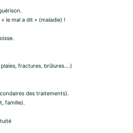
guérison.
 le mal a dit » (maladie) !
oisse.
plaies, fractures, brûlures….)
econdaires des traitements).
, famille).
tuité