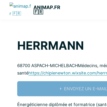
Passer
Passer
Passer
ANIMAP.FR
à
au
à
🇫🇷
la
contenu
la
navigation
principal
barre
principale
latérale
principale
HERRMANN
68700 ASPACH-MICHELBACH
Médecins, méd
santé
https://chipienewton.wixsite.com/her
ENVOYEZ UN E-MAI
Nom:
Énergéticienne diplômée et formatrice (santé 