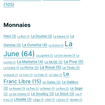
(105)
Monnaies
Heol
(3)
La Doume
(3)
La
La Bizh
(1)
La Gabare
(1)
La
La Gonette
(4)
Gemme
(3)
La Graine
(1)
June
(64)
La Lignière
(1)
La livre Savoie
(1)
La
La Pive
(5)
La Maillette
(4)
La MUSE
(2)
Luciole
(1)
La Roue
(5)
La Pêche
(2)
La Tinda
(2)
La Pyrène
(1)
Le
Le Buzuk
(1)
Le Cairn
(1)
Le Chab
(1)
Le Céou
(1)
Franc Libre
(15)
Le Galléco
Le Galais
(2)
(3)
Le Segal
Le Nissart
(1)
Le Pois
(1)
Le Renoir
(1)
Le Rozo
(1)
Le Soudicy
(3)
Le Stück
(3)
(2)
Le Sol-Violette
(1)
Lou P
L’Abeille
(3)
é lou
(1)
L’Aïga
(1)
L’Elef
(1)
L’Eusko
(1)
Vendéo
(1)