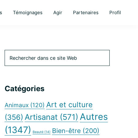
s
Témoignages
Agir
Partenaires
Profil
Barre
Rechercher
dans
ce
latérale
site
Web
Catégories
principale
Art et culture
Animaux
(120)
Autres
Artisanat
(571)
(356)
(1347)
Bien-être
(200)
Beauté
(14)