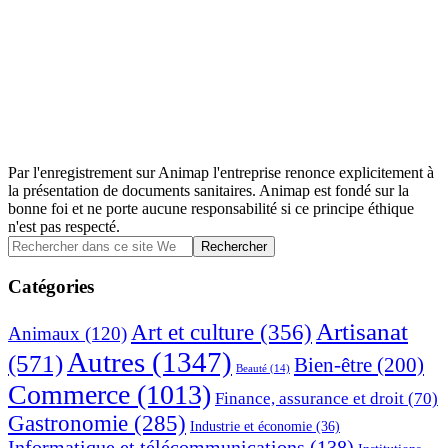
Par l'enregistrement sur Animap l'entreprise renonce explicitement à
la présentation de documents sanitaires. Animap est fondé sur la
bonne foi et ne porte aucune responsabilité si ce principe éthique
n'est pas respecté.
Barre
Rechercher
dans
latérale
ce
Catégories
principale
site
Web
Artisanat
Art et culture
(356)
Animaux
(120)
Autres
(1347)
(571)
Bien-être
(200)
Beauté
(14)
Commerce
(1013)
Finance, assurance et droit
(70)
Gastronomie
(285)
Industrie et économie
(36)
Informatique et télécommunications
(138)