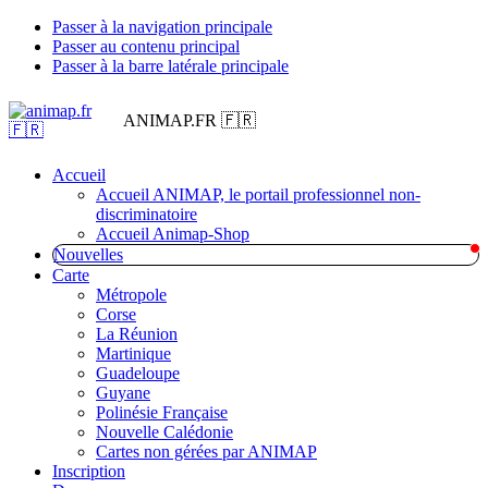
Passer à la navigation principale
Passer au contenu principal
Passer à la barre latérale principale
ANIMAP.FR 🇫🇷
Accueil
Accueil ANIMAP, le portail professionnel non-
discriminatoire
Accueil Animap-Shop
Nouvelles
Carte
Métropole
Corse
La Réunion
Martinique
Guadeloupe
Guyane
Polinésie Française
Nouvelle Calédonie
Cartes non gérées par ANIMAP
Inscription