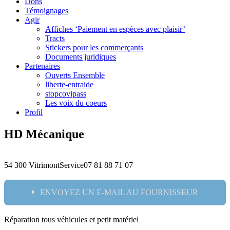
Dons
Témoignages
Agir
Affiches ‘Paiement en espèces avec plaisir’
Tracts
Stickers pour les commerçants
Documents juridiques
Partenaires
Ouverts Ensemble
liberte-entraide
stopcovipass
Les voix du coeurs
Profil
HD Mécanique
54 300 Vitrimont
Service
07 81 88 71 07
ENVOYEZ UN E-MAIL AU FOURNISSEUR
Réparation tous véhicules et petit matériel
Nom: