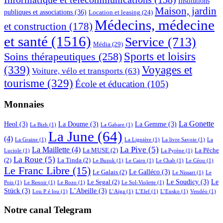
Institutions
Maison, jardin
publiques et associations
(36)
Location et leasing
(24)
Médecins, médecine
et construction
(178)
et santé
(1516)
Service
(713)
Média
(29)
Sports et loisirs
Soins thérapeutiques
(258)
(339)
Voyages et
Voiture, vélo et transports
(63)
tourisme
(329)
École et éducation
(105)
Monnaies
La Gonette
Heol
(3)
La Doume
(3)
La Gemme
(3)
La Bizh
(1)
La Gabare
(1)
La June
(64)
(4)
La Graine
(1)
La Lignière
(1)
La livre Savoie
(1)
La
La Pive
(5)
La Maillette
(4)
La MUSE
(2)
La Pêche
Luciole
(1)
La Pyrène
(1)
La Roue
(5)
(2)
La Tinda
(2)
Le Buzuk
(1)
Le Cairn
(1)
Le Chab
(1)
Le Céou
(1)
Le Franc Libre
(15)
Le Galléco
(3)
Le Galais
(2)
Le Nissart
(1)
Le
Le Soudicy
(3)
Le
Le Segal
(2)
Pois
(1)
Le Renoir
(1)
Le Rozo
(1)
Le Sol-Violette
(1)
Stück
(3)
L’Abeille
(3)
Lou P é lou
(1)
L’Aïga
(1)
L’Elef
(1)
L’Eusko
(1)
Vendéo
(1)
Notre canal Telegram