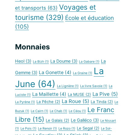
Voyages et
et transports
(63)
tourisme
(329)
École et éducation
(105)
Monnaies
Heol
(3)
La Doume
(3)
La
La Bizh
(1)
La Gabare
(1)
La
La Gonette
(4)
Gemme
(3)
La Graine
(1)
June
(64)
La Lignière
(1)
La livre Savoie
(1)
La
La Pive
(5)
La Maillette
(4)
La MUSE
(2)
Luciole
(1)
La Roue
(5)
La Pêche
(2)
La Tinda
(2)
La Pyrène
(1)
Le
Le Franc
Buzuk
(1)
Le Cairn
(1)
Le Chab
(1)
Le Céou
(1)
Libre
(15)
Le Galléco
(3)
Le Galais
(2)
Le Nissart
Le Segal
(2)
(1)
Le Pois
(1)
Le Renoir
(1)
Le Rozo
(1)
Le Sol-