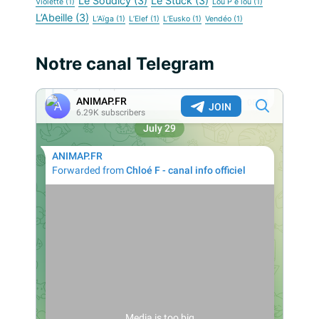
Le Soudicy
(3)
Le Stück
(3)
Violette
(1)
Lou P é lou
(1)
L’Abeille
(3)
L’Aïga
(1)
L’Elef
(1)
L’Eusko
(1)
Vendéo
(1)
Notre canal Telegram