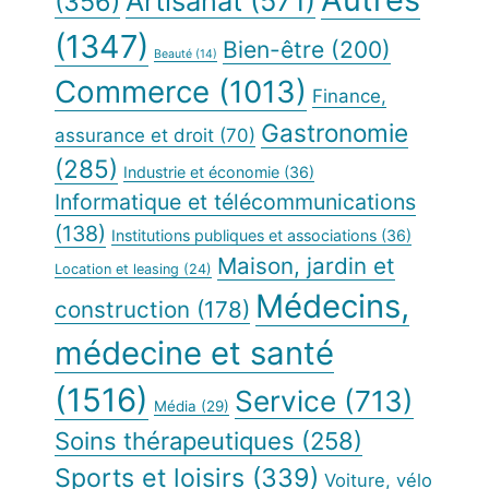
Artisanat
(571)
(356)
(1347)
Bien-être
(200)
Beauté
(14)
Commerce
(1013)
Finance,
Gastronomie
assurance et droit
(70)
(285)
Industrie et économie
(36)
Informatique et télécommunications
(138)
Institutions publiques et associations
(36)
Maison, jardin et
Location et leasing
(24)
Médecins,
construction
(178)
médecine et santé
(1516)
Service
(713)
Média
(29)
Soins thérapeutiques
(258)
Sports et loisirs
(339)
Voiture, vélo