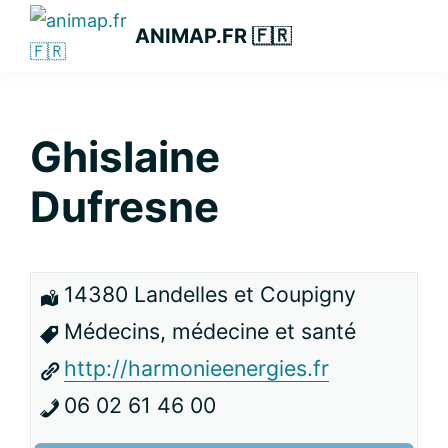
Passer
Passer
Passer
ANIMAP.FR 🇫🇷
à
au
à
la
contenu
la
navigation
principal
barre
principale
latérale
Ghislaine
principale
Dufresne
14380 Landelles et Coupigny
Médecins, médecine et santé
http://harmonieenergies.fr
06 02 61 46 00