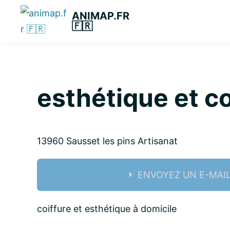
Passer
Passer
Passer
ANIMAP.FR
à
au
à
🇫🇷
la
contenu
la
navigation
principal
barre
principale
latérale
principale
esthétique et co
13960 Sausset les pins
Artisanat
ENVOYEZ UN E-MAI
Nom:
coiffure et esthétique à domicile