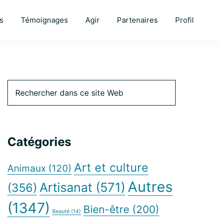
s
Témoignages
Agir
Partenaires
Profil
Barre
Rechercher
dans
ce
latérale
site
Web
Catégories
principale
Art et culture
Animaux
(120)
Autres
Artisanat
(571)
(356)
(1347)
Bien-être
(200)
Beauté
(14)