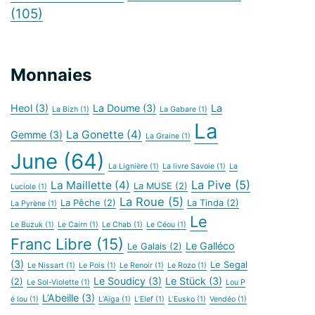
(105)
Monnaies
Heol
(3)
La Doume
(3)
La
La Bizh
(1)
La Gabare
(1)
La
La Gonette
(4)
Gemme
(3)
La Graine
(1)
June
(64)
La Lignière
(1)
La livre Savoie
(1)
La
La Pive
(5)
La Maillette
(4)
La MUSE
(2)
Luciole
(1)
La Roue
(5)
La Pêche
(2)
La Tinda
(2)
La Pyrène
(1)
Le
Le Buzuk
(1)
Le Cairn
(1)
Le Chab
(1)
Le Céou
(1)
Franc Libre
(15)
Le Galléco
Le Galais
(2)
(3)
Le Segal
Le Nissart
(1)
Le Pois
(1)
Le Renoir
(1)
Le Rozo
(1)
Le Soudicy
(3)
Le Stück
(3)
(2)
Le Sol-Violette
(1)
Lou P
L’Abeille
(3)
é lou
(1)
L’Aïga
(1)
L’Elef
(1)
L’Eusko
(1)
Vendéo
(1)