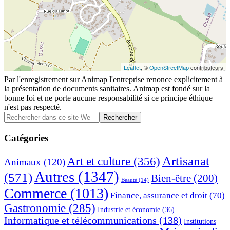
Leaflet
, ©
OpenStreetMap
contributeurs
Par l'enregistrement sur Animap l'entreprise renonce explicitement à
la présentation de documents sanitaires. Animap est fondé sur la
bonne foi et ne porte aucune responsabilité si ce principe éthique
n'est pas respecté.
Barre
Rechercher
dans
latérale
ce
Catégories
principale
site
Web
Artisanat
Art et culture
(356)
Animaux
(120)
Autres
(1347)
(571)
Bien-être
(200)
Beauté
(14)
Commerce
(1013)
Finance, assurance et droit
(70)
Gastronomie
(285)
Industrie et économie
(36)
Informatique et télécommunications
(138)
Institutions