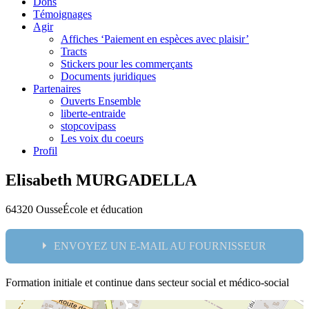
Dons
Témoignages
Agir
Affiches ‘Paiement en espèces avec plaisir’
Tracts
Stickers pour les commerçants
Documents juridiques
Partenaires
Ouverts Ensemble
liberte-entraide
stopcovipass
Les voix du coeurs
Profil
Elisabeth MURGADELLA
64320 Ousse
École et éducation
ENVOYEZ UN E-MAIL AU FOURNISSEUR
Formation initiale et continue dans secteur social et médico-social
Nom: