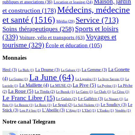
Maison, jardin
publiques et associations
(36)
Location et leasing
(24)
Médecins, médecine
et construction
(178)
et santé
(1516)
Service
(713)
Média
(29)
Sports et loisirs
Soins thérapeutiques
(258)
(339)
Voyages et
Voiture, vélo et transports
(63)
tourisme
(329)
École et éducation
(105)
Monnaies
La Gonette
Heol
(3)
La Doume
(3)
La Gemme
(3)
La Bizh
(1)
La Gabare
(1)
La June
(64)
(4)
La Graine
(1)
La Lignière
(1)
La livre Savoie
(1)
La
La Pive
(5)
La Maillette
(4)
La MUSE
(2)
La Pêche
Luciole
(1)
La Pyrène
(1)
La Roue
(5)
(2)
La Tinda
(2)
Le Buzuk
(1)
Le Cairn
(1)
Le Chab
(1)
Le Céou
(1)
Le Franc Libre
(15)
Le Galléco
(3)
Le Galais
(2)
Le Nissart
(1)
Le
Le Soudicy
(3)
Le
Le Segal
(2)
Pois
(1)
Le Renoir
(1)
Le Rozo
(1)
Le Sol-Violette
(1)
Stück
(3)
L’Abeille
(3)
Lou P é lou
(1)
L’Aïga
(1)
L’Elef
(1)
L’Eusko
(1)
Vendéo
(1)
Notre canal Telegram