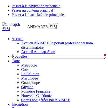
Passer à la navigation principale
Passer au contenu principal
Passer à la barre latérale principale
ANIMAP.FR 🇫🇷
Accueil
Accueil ANIMAP, le portail professionnel non-
discriminatoire
Accueil Animap-Shop
Nouvelles
Carte
Métropole
Corse
La Réunion
Martinique
Guadeloupe
Guyane
Polinésie Française
Nouvelle Calédonie
Cartes non gérées par ANIMAP
Inscription