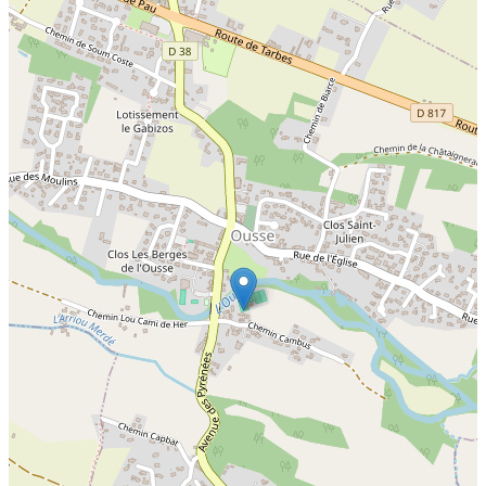
email:
Message: