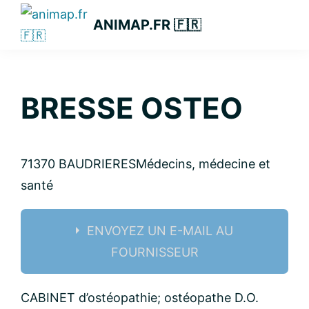
Passer
Passer
Passer
ANIMAP.FR 🇫🇷
à
au
à
la
contenu
la
navigation
principal
barre
principale
latérale
BRESSE OSTEO
principale
71370 BAUDRIERES
Médecins, médecine et
santé
ENVOYEZ UN E-MAIL AU
FOURNISSEUR
Nom:
CABINET d’ostéopathie; ostéopathe D.O.