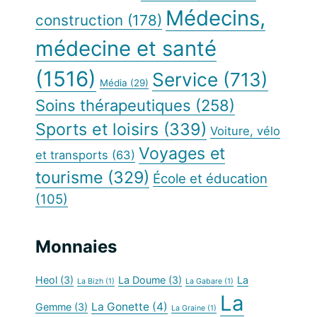
Médecins,
construction
(178)
médecine et santé
(1516)
Service
(713)
Média
(29)
Soins thérapeutiques
(258)
Sports et loisirs
(339)
Voiture, vélo
Voyages et
et transports
(63)
tourisme
(329)
École et éducation
(105)
Monnaies
Heol
(3)
La Doume
(3)
La
La Bizh
(1)
La Gabare
(1)
La
La Gonette
(4)
Gemme
(3)
La Graine
(1)