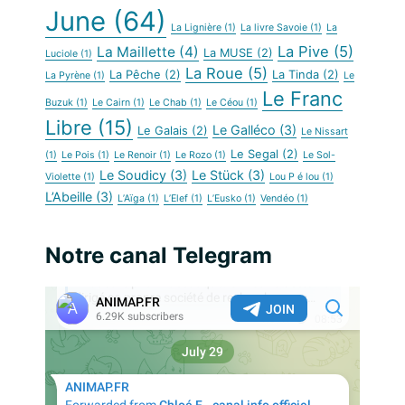
June
(64)
La Lignière
(1)
La livre Savoie
(1)
La
La Pive
(5)
La Maillette
(4)
La MUSE
(2)
Luciole
(1)
La Roue
(5)
La Pêche
(2)
La Tinda
(2)
La Pyrène
(1)
Le
Le Franc
Buzuk
(1)
Le Cairn
(1)
Le Chab
(1)
Le Céou
(1)
Libre
(15)
Le Galléco
(3)
Le Galais
(2)
Le Nissart
Le Segal
(2)
(1)
Le Pois
(1)
Le Renoir
(1)
Le Rozo
(1)
Le Sol-
Le Soudicy
(3)
Le Stück
(3)
Violette
(1)
Lou P é lou
(1)
L’Abeille
(3)
L’Aïga
(1)
L’Elef
(1)
L’Eusko
(1)
Vendéo
(1)
Notre canal Telegram