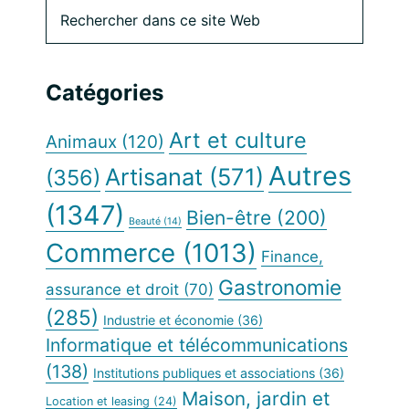
Barre
Rechercher
dans
latérale
ce
site
principale
Catégories
Web
Art et culture
Animaux
(120)
Autres
Artisanat
(571)
(356)
(1347)
Bien-être
(200)
Beauté
(14)
Commerce
(1013)
Finance,
Gastronomie
assurance et droit
(70)
(285)
Industrie et économie
(36)
Informatique et télécommunications
(138)
Institutions publiques et associations
(36)
Maison, jardin et
Location et leasing
(24)