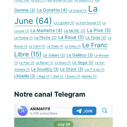
La
La Gonette
(4)
Gemme
(3)
La Graine
(1)
June
(64)
La Lignière
(1)
La livre Savoie
(1)
La
La Pive
(5)
La Maillette
(4)
La MUSE
(2)
Luciole
(1)
La Roue
(5)
La Pêche
(2)
La Tinda
(2)
La Pyrène
(1)
Le
Le Franc
Buzuk
(1)
Le Cairn
(1)
Le Chab
(1)
Le Céou
(1)
Libre
(15)
Le Galléco
(3)
Le Galais
(2)
Le Nissart
Le Segal
(2)
(1)
Le Pois
(1)
Le Renoir
(1)
Le Rozo
(1)
Le Sol-
Le Soudicy
(3)
Le Stück
(3)
Violette
(1)
Lou P é lou
(1)
L’Abeille
(3)
L’Aïga
(1)
L’Elef
(1)
L’Eusko
(1)
Vendéo
(1)
Notre canal Telegram