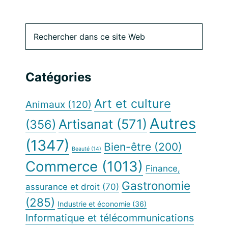
Barre
Rechercher
dans
latérale
ce
site
principale
Catégories
Web
Art et culture
Animaux
(120)
Autres
Artisanat
(571)
(356)
(1347)
Bien-être
(200)
Beauté
(14)
Commerce
(1013)
Finance,
Gastronomie
assurance et droit
(70)
(285)
Industrie et économie
(36)
Informatique et télécommunications