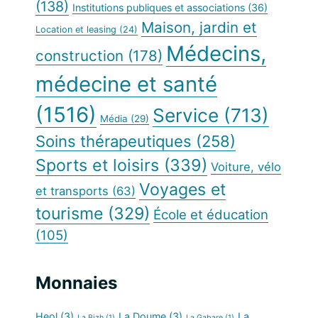
(138)
Institutions publiques et associations
(36)
Maison, jardin et
Location et leasing
(24)
Médecins,
construction
(178)
médecine et santé
(1516)
Service
(713)
Média
(29)
Soins thérapeutiques
(258)
Sports et loisirs
(339)
Voiture, vélo
Voyages et
et transports
(63)
tourisme
(329)
École et éducation
(105)
Monnaies
Heol
(3)
La Doume
(3)
La
La Bizh
(1)
La Gabare
(1)