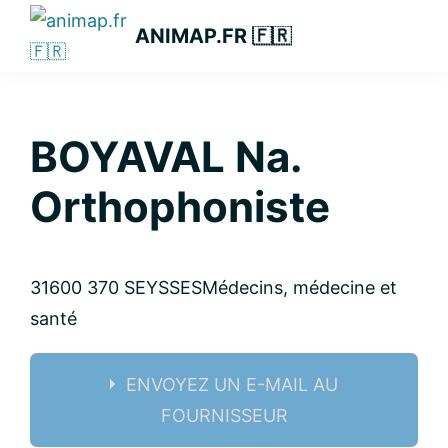
Passer
Passer
Passer
ANIMAP.FR 🇫🇷
à
au
à
la
contenu
la
navigation
principal
barre
principale
latérale
BOYAVAL Na.
principale
Orthophoniste
31600 370 SEYSSES
Médecins, médecine et
santé
ENVOYEZ UN E-MAIL AU
FOURNISSEUR