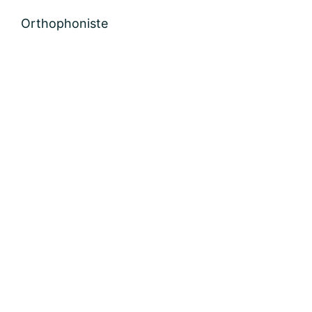
Nom:
Orthophoniste
email:
Message: